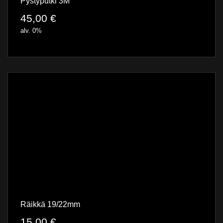
Pystyputki 3M
45,00
€
alv. 0%
Räikkä 19/22mm
15,00
€