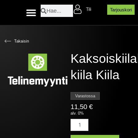
Siirry
Search
Search
Tili
sisältöön
Tarjouskori
Layher sääsuojaosat
Takaisin
Kaksoiskiilal
kiila Kiila
Varastossa
11,50
€
alv. 0%
Kaksoiskiilaliitin
kiila
Kiila