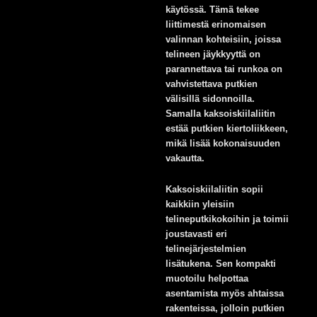
käytössä. Tämä tekee
liittimestä erinomaisen
valinnan kohteisiin, joissa
telineen jäykkyyttä on
parannettava tai runkoa on
vahvistettava putkien
välisillä sidonnoilla.
Samalla kaksoiskiilaliitin
estää putkien kiertoliikkeen,
mikä lisää kokonaisuuden
vakautta.
Kaksoiskiilaliitin sopii
kaikkiin yleisiin
telineputkikokoihin ja toimii
joustavasti eri
telinejärjestelmien
lisätukena. Sen kompakti
muotoilu helpottaa
asentamista myös ahtaissa
rakenteissa, jolloin putkien