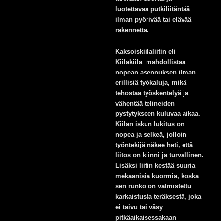
luotettavaa putkiliitäntää
ilman pyörivää tai elävää
rakennetta.
Kaksoiskiilaliitin eli
Kiilakiila mahdollistaa
nopean asennuksen ilman
erillisiä työkaluja, mikä
tehostaa työskentelyä ja
vähentää telineiden
pystytykseen kuluvaa aikaa.
Kiilan iskun lukitus on
nopea ja selkeä, jolloin
työntekijä näkee heti, että
liitos on kiinni ja turvallinen.
Lisäksi liitin kestää suuria
mekaanisia kuormia, koska
sen runko on valmistettu
karkaistusta teräksestä, joka
ei taivu tai väsy
pitkäaikaisessakaan