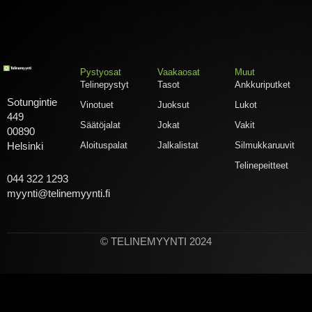
Pystyosat
Vaakaosat
Muut
Telinepystyt
Tasot
Ankkuriputket
Sotungintie
Vinotuet
Juoksut
Lukot
449
Säätöjalat
Jokat
Vakit
00890
Aloituspalat
Jalkalistat
Silmukkaruuvit
Helsinki
Telinepeitteet
044 322 1293
myynti@telinemyynti.fi
© TELINEMYYNTI 2024