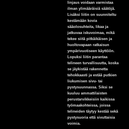
linjaus voidaan varmistaa
ilman ylimääräisiä säätöjä.
Lisäksi liitin on suunniteltu
kestämään kovia
sääolosuhteita, likaa ja
jatkuvaa iskuvoimaa, mikä
tekee siitä pitkäikäisen ja
huoltovapaan ratkaisun
ympärivuotiseen käyttöön.
Lopuksi liitin parantaa
telineen turvallisuutta, koska
se jäykistää rakennetta
tehokkaasti ja estää putkien
liukumisen sivu- tai
pystysuunnassa. Siksi se
kuuluu ammattilaisten
perustarvikkeisiin kaikissa
työmaakohteissa, joissa
telineiden täytyy kestää sekä
pystysuoria että sivuttaisia
voimia.