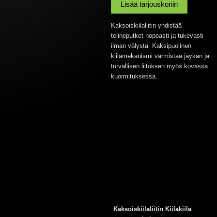
määrä
Lisää tarjouskoriin
Kaksoiskiilaliitin yhdistää
telineputket nopeasti ja tukevasti
ilman välystä. Kaksipuolinen
kiilamekanismi varmistaa jäykän ja
turvallisen liitoksen myös kovassa
kuormituksessa.
Kaksoiskiilaliitin Kiilakiila