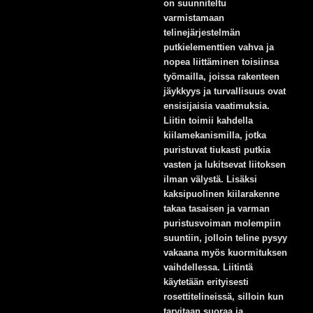
on suunniteltu
varmistamaan
telinejärjestelmän
putkielementtien vahva ja
nopea liittäminen toisiinsa
työmailla, joissa rakenteen
jäykkyys ja turvallisuus ovat
ensisijaisia vaatimuksia.
Liitin toimii kahdella
kiilamekanismilla, jotka
puristuvat tiukasti putkia
vasten ja lukitsevat liitoksen
ilman välystä. Lisäksi
kaksipuolinen kiilarakenne
takaa tasaisen ja varman
puristusvoiman molempiin
suuntiin, jolloin teline pysyy
vakaana myös kuormituksen
vaihdellessa. Liitintä
käytetään erityisesti
rosettitelineissä, silloin kun
tarvitaan suoraa ja