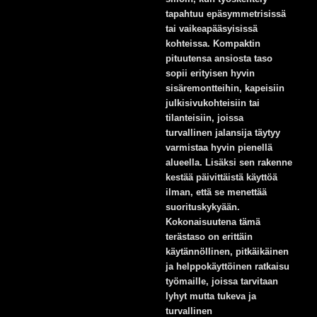
tapahtuu epäsymmetrisissä
tai vaikeapääsyisissä
kohteissa. Kompaktin
pituutensa ansiosta taso
sopii erityisen hyvin
sisäremontteihin, kapeisiin
julkisivukohteisiin tai
tilanteisiin, joissa
turvallinen jalansija täytyy
varmistaa hyvin pienellä
alueella. Lisäksi sen rakenne
kestää päivittäistä käyttöä
ilman, että se menettää
suorituskykyään.
Kokonaisuutena tämä
terästaso on erittäin
käytännöllinen, pitkäikäinen
ja helppokäyttöinen ratkaisu
työmaille, joissa tarvitaan
lyhyt mutta tukeva ja
turvallinen