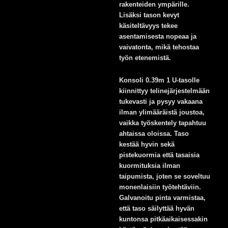
rakenteiden ympärille.
Lisäksi tason kevyt
käsiteltävyys tekee
asentamisesta nopeaa ja
vaivatonta, mikä tehostaa
työn etenemistä.
Konsoli 0.39m 1 U-tasolle
kiinnittyy telinejärjestelmään
tukevasti ja pysyy vakaana
ilman ylimääräistä joustoa,
vaikka työskentely tapahtuu
ahtaissa oloissa. Taso
kestää hyvin sekä
pistekuormia että tasaisia
kuormituksia ilman
taipumista, joten se soveltuu
monenlaisiin työtehtäviin.
Galvanoitu pinta varmistaa,
että taso säilyttää hyvän
kuntonsa pitkäaikaisessakin