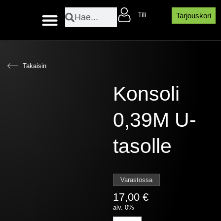
Siirry
Search
Search
Tili
sisältöön
Tarjouskori
Layher sääsuojaosat
Takaisin
Konsoli
0,39M U-
tasolle
Varastossa
17,00
€
alv. 0%
Konsoli