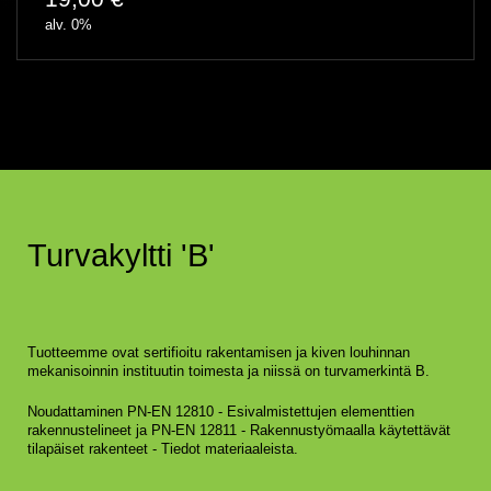
alv. 0%
Turvakyltti 'B'
Tuotteemme ovat sertifioitu rakentamisen ja kiven louhinnan
mekanisoinnin instituutin toimesta ja niissä on turvamerkintä B.
Noudattaminen PN-EN 12810 - Esivalmistettujen elementtien
rakennustelineet ja PN-EN 12811 - Rakennustyömaalla käytettävät
tilapäiset rakenteet - Tiedot materiaaleista.