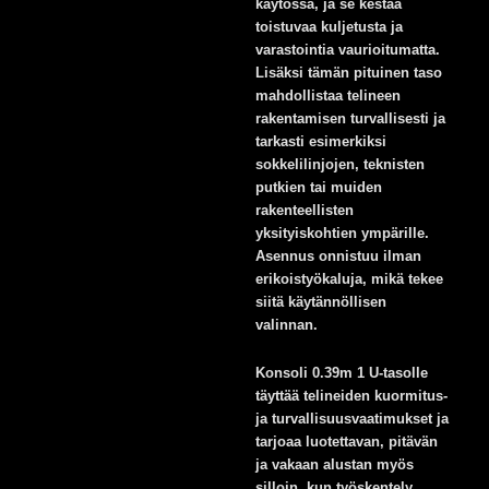
käytössä, ja se kestää
toistuvaa kuljetusta ja
varastointia vaurioitumatta.
Lisäksi tämän pituinen taso
mahdollistaa telineen
rakentamisen turvallisesti ja
tarkasti esimerkiksi
sokkelilinjojen, teknisten
putkien tai muiden
rakenteellisten
yksityiskohtien ympärille.
Asennus onnistuu ilman
erikoistyökaluja, mikä tekee
siitä käytännöllisen
valinnan.
Konsoli 0.39m 1 U-tasolle
täyttää telineiden kuormitus-
ja turvallisuusvaatimukset ja
tarjoaa luotettavan, pitävän
ja vakaan alustan myös
silloin, kun työskentely