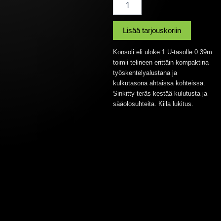
0,39M
U-
tasolle
Lisää tarjouskoriin
määrä
Konsoli eli uloke 1 U-tasolle 0.39m
toimii telineen erittäin kompaktina
työskentelyalustana ja
kulkutasona ahtaissa kohteissa.
Sinkitty teräs kestää kulutusta ja
sääolosuhteita. Kiila lukitus.