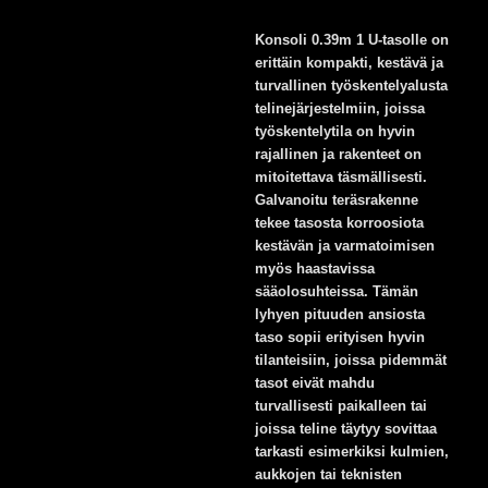
Konsoli 0.39m 1 U-tasolle on
erittäin kompakti, kestävä ja
turvallinen työskentelyalusta
telinejärjestelmiin, joissa
työskentelytila on hyvin
rajallinen ja rakenteet on
mitoitettava täsmällisesti.
Galvanoitu teräsrakenne
tekee tasosta korroosiota
kestävän ja varmatoimisen
myös haastavissa
sääolosuhteissa. Tämän
lyhyen pituuden ansiosta
taso sopii erityisen hyvin
tilanteisiin, joissa pidemmät
tasot eivät mahdu
turvallisesti paikalleen tai
joissa teline täytyy sovittaa
tarkasti esimerkiksi kulmien,
aukkojen tai teknisten