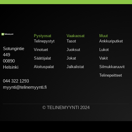
Pystyosat
Vaakaosat
Muut
Telinepystyt
Tasot
Ankkuriputket
Sotungintie
Vinotuet
Juoksut
Lukot
449
Säätöjalat
Jokat
Vakit
00890
Aloituspalat
Jalkalistat
Silmukkaruuvit
Helsinki
Telinepeitteet
044 322 1293
myynti@telinemyynti.fi
© TELINEMYYNTI 2024