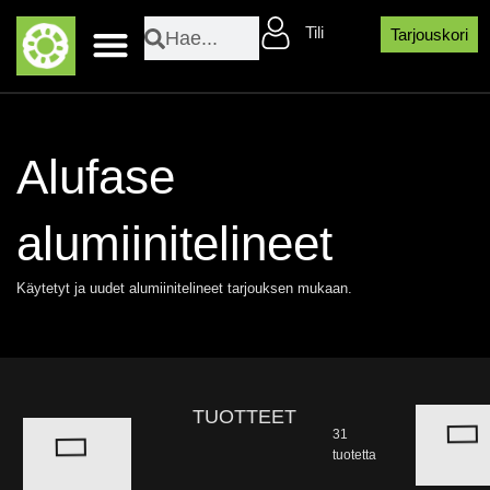
Siirry
Search
Search
Tili
sisältöön
Tarjouskori
Layher sääsuojaosat
Alufase
alumiinitelineet
Käytetyt ja uudet alumiinitelineet tarjouksen mukaan.
TUOTTEET
31
tuotetta