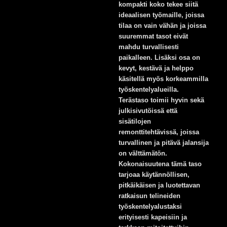
kompakti koko tekee siitä
ideaalisen työmaille, joissa
tilaa on vain vähän ja joissa
suuremmat tasot eivät
mahdu turvallisesti
paikalleen. Lisäksi osa on
kevyt, kestävä ja helppo
käsitellä myös korkeammilla
työskentelyalueilla.
Terästaso toimii hyvin sekä
julkisivutöissä että
sisätilojen
remonttitehtävissä, joissa
turvallinen ja pitävä jalansija
on välttämätön.
Kokonaisuutena tämä taso
tarjoaa käytännöllisen,
pitkäikäisen ja luotettavan
ratkaisun telineiden
työskentelyalustaksi
erityisesti kapeisiin ja