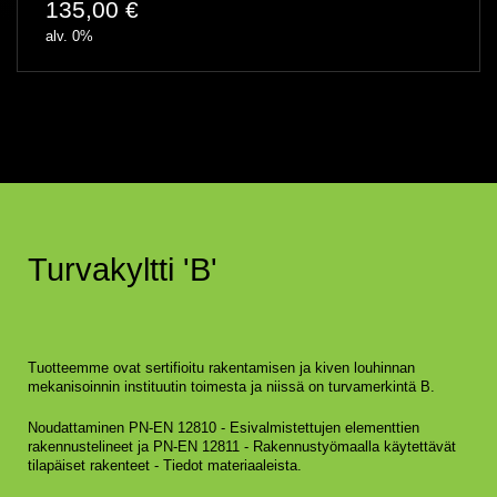
135,00
€
alv. 0%
Turvakyltti 'B'
Tuotteemme ovat sertifioitu rakentamisen ja kiven louhinnan
mekanisoinnin instituutin toimesta ja niissä on turvamerkintä B.
Noudattaminen PN-EN 12810 - Esivalmistettujen elementtien
rakennustelineet ja PN-EN 12811 - Rakennustyömaalla käytettävät
tilapäiset rakenteet - Tiedot materiaaleista.