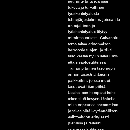
suunniteltu tarjoamaan
tukeva ja turvallinen
työskentelyalusta
telinejärjestelmiin, joissa tila
on rajallinen ja
työskentelyalue täytyy
mitoittaa tarkasti. Galvanoitu
teräs takaa erinomaisen
korroosiosuojan, ja siksi
taso kestää hyvin sekä ulko-
että sisäolosuhteissa.
Tämän pituinen taso sopii
erinomaisesti ahtaisiin
paikkoihin, joissa muut
tasot ovat liian pitkiä.
Lisäksi sen kompakti koko
tekee siitä kevyen käsitellä,
mikä nopeuttaa asentamista
ja tekee siitä käytännöllisen
vaihtoehdon erityisesti
pienissä ja tarkasti
rajatuissa kohteissa.