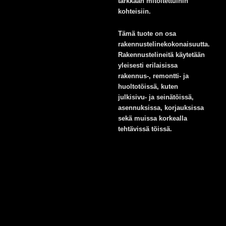
tarkkaan mitoitettuihin
kohteisiin.
Tämä tuote on osa
rakennustelinekokonaisuutta.
Rakennustelineitä käytetään
yleisesti erilaisissa
rakennus-, remontti- ja
huoltotöissä, kuten
julkisivu- ja seinätöissä,
asennuksissa, korjauksissa
sekä muissa korkealla
tehtävissä töissä.