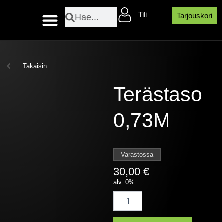
Siirry
Search
Search
Tili
sisältöön
Tarjouskori
Layher sääsuojaosat
Takaisin
Terästaso
0,73M
Varastossa
30,00
€
alv. 0%
Terästaso
0,73M
määrä