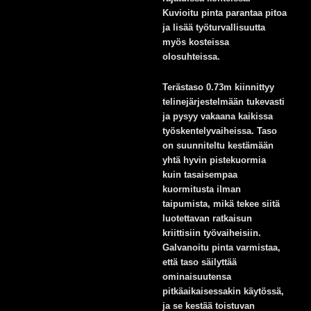
Kuvioitu pinta parantaa pitoa
ja lisää työturvallisuutta
myös kosteissa
olosuhteissa.
Terästaso 0.73m kiinnittyy
telinejärjestelmään tukevasti
ja pysyy vakaana kaikissa
työskentelyvaiheissa. Taso
on suunniteltu kestämään
yhtä hyvin pistekuormia
kuin tasaisempaa
kuormitusta ilman
taipumista, mikä tekee siitä
luotettavan ratkaisun
kriittisiin työvaiheisiin.
Galvanoitu pinta varmistaa,
että taso säilyttää
ominaisuutensa
pitkäaikaisessakin käytössä,
ja se kestää toistuvan