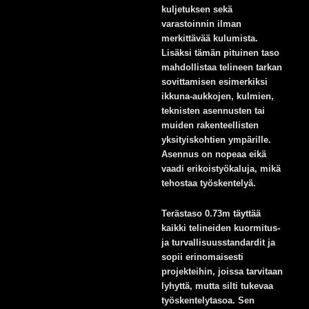
kuljetuksen sekä
varastoinnin ilman
merkittävää kulumista.
Lisäksi tämän pituinen taso
mahdollistaa telineen tarkan
sovittamisen esimerkiksi
ikkuna-aukkojen, kulmien,
teknisten asennusten tai
muiden rakenteellisten
yksityiskohtien ympärille.
Asennus on nopeaa eikä
vaadi erikoistyökaluja, mikä
tehostaa työskentelyä.
Terästaso 0.73m täyttää
kaikki telineiden kuormitus-
ja turvallisuusstandardit ja
sopii erinomaisesti
projekteihin, joissa tarvitaan
lyhyttä, mutta silti tukevaa
työskentelytasoa. Sen