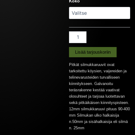
Koko
4,00 €
12mm
90-
400mm
määrä
Lisää tarjouskoriin
Pitkät silmukkaruuvit ovat
tarkoitettu köysien, vaijereiden ja
telinevarusteiden turvalliseen
kiinnitykseen. Galvanoitu
teräsrakenne kestää vaativat
olosuhteet ja tarjoaa luotettavan
sekä pitkäikäisen kiinnityspisteen.
12mm silmukkaruuvi pituus 90-400
mm Silmukan ulko halkaisija
n.50mm ja sisähalkaisija eli silmä
n. 25mm