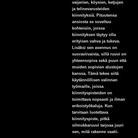
vaijerien, köysien, ketjujen
ja telinevarusteiden
kiinnityksiä. Pituutensa
ansiosta se soveltuu
kohteisiin, joissa
kiinnityksen täytyy olla
erityisen vahva ja tukeva.
Lisäksi sen asennus on
suoraviivaista, sillä ruuvi on
yhteensopiva sekä puun että
muiden sopivien alustojen
kanssa. Tämä tekee siitä
käytännöllisen valinnan
työmaille, joissa
kiinnityspisteiden on
toimittava nopeasti ja ilman
erikoistyökaluja. Kun
tarvitaan luotettava
kiinnityspiste, pitkä
silmukkaruuvi tarjoaa juuri
sen, mitä rakenne vaatii.