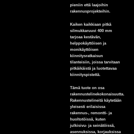
pieniin että laajoihin
rakennusprojekteihin.
Kaiken kaikkiaan pitkä
silmukkaruuvi 400 mm
tarjoaa kestävän,
helppokäyttöisen ja
monikäyttöisen
kiinnitysratkaisun
tilanteisiin, joissa tarvitaan
pitkäikäistä ja luotettavaa
kiinnityspistettä.
Tämä tuote on osa
rakennustelinekokonaisuutta.
Rakennustelineitä käytetään
yleisesti erilaisissa
rakennus-, remontti- ja
huoltotöissä, kuten
julkisivu- ja seinätöissä,
asennuksissa, korjauksissa