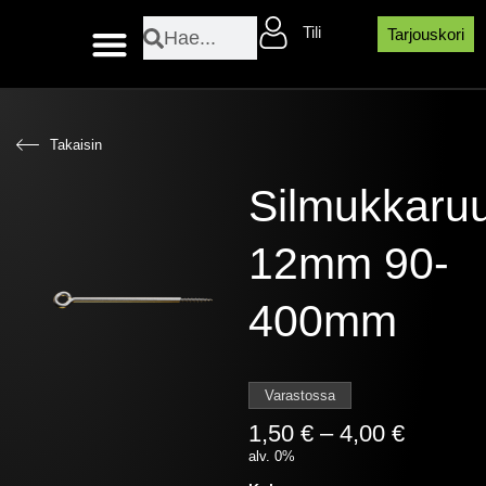
Siirry
Search
Search
Tili
sisältöön
Tarjouskori
Layher sääsuojaosat
Takaisin
Silmukkaruu
12mm 90-
400mm
Varastossa
Hintalu
1,50
€
–
4,00
€
1,50 €
alv. 0%
-
Silmukkaruuvi