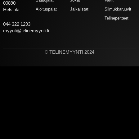
Säätöjalat
Jokat
Vakit
00890
Aloituspalat
Jalkalistat
Silmukkaruuvit
Helsinki
Telinepeitteet
044 322 1293
myynti@telinemyynti.fi
© TELINEMYYNTI 2024