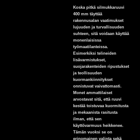
Koska pitkä silmukkaruuvi
400 mm täyttää
rakennusalan vaatimukset
lujuuden ja turvallisuuden
suhteen, sitä voidaan käyttää
monenlaisissa
työmaatilanteissa.
Esimerkiksi telineiden
lisävarmistukset,
suojarakenteiden ripustukset
ja teollisuuden
kuormankiinnitykset
onnistuvat vaivattomasti.
Monet ammattilaiset
arvostavat sitä, että ruuvi
kestää toistuvaa kuormitusta
ja mekaanista rasitusta
ilman, että sen
käyttövarmuus heikkenee.
Tämän vuoksi se on
erinomainen valinta sekä