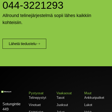
044-3221293
Allround telinejärjestelmä sopii lähes kaikkiin
kohteisiin.
Lähetä tiedustelu
Pystyosat
Vaakaosat
Muut
Telinepystyt
Tasot
Ankkuriputket
Sotungintie
Vinotuet
Juoksut
Lukot
449