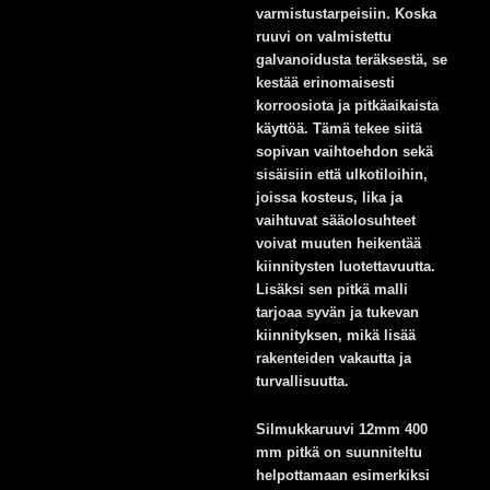
varmistustarpeisiin. Koska
ruuvi on valmistettu
galvanoidusta teräksestä, se
kestää erinomaisesti
korroosiota ja pitkäaikaista
käyttöä. Tämä tekee siitä
sopivan vaihtoehdon sekä
sisäisiin että ulkotiloihin,
joissa kosteus, lika ja
vaihtuvat sääolosuhteet
voivat muuten heikentää
kiinnitysten luotettavuutta.
Lisäksi sen pitkä malli
tarjoaa syvän ja tukevan
kiinnityksen, mikä lisää
rakenteiden vakautta ja
turvallisuutta.
Silmukkaruuvi 12mm 400
mm pitkä on suunniteltu
helpottamaan esimerkiksi