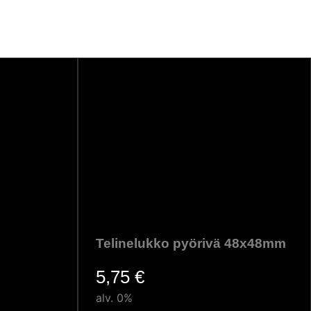
Telinelukko pyörivä 48x48mm
5,75
€
alv. 0%