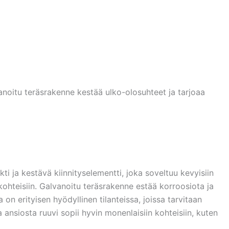
anoitu teräsrakenne kestää ulko-olosuhteet ja tarjoaa
 ja kestävä kiinnityselementti, joka soveltuu kevyisiin
kohteisiin. Galvanoitu teräsrakenne estää korroosiota ja
n erityisen hyödyllinen tilanteissa, joissa tarvitaan
 ansiosta ruuvi sopii hyvin monenlaisiin kohteisiin, kuten