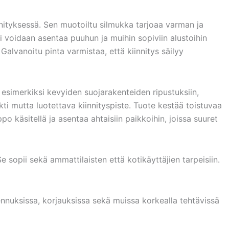
nnityksessä. Sen muotoiltu silmukka tarjoaa varman ja
vi voidaan asentaa puuhun ja muihin sopiviin alustoihin
Galvanoitu pinta varmistaa, että kiinnitys säilyy
esimerkiksi kevyiden suojarakenteiden ripustuksiin,
kti mutta luotettava kiinnityspiste. Tuote kestää toistuvaa
 käsitellä ja asentaa ahtaisiin paikkoihin, joissa suuret
 sopii sekä ammattilaisten että kotikäyttäjien tarpeisiin.
asennuksissa, korjauksissa sekä muissa korkealla tehtävissä