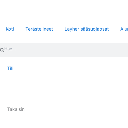
Siirry
sisältöön
Koti
Terästelineet
Layher sääsuojaosat
Alu
Search
Search
Tili
Takaisin