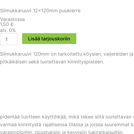
Silmukkaruuvi 12x120mm puukierre
Varastossa
1,50
€
alv. 0%
Silmukkaruuvi
Lisää tarjouskoriin
12x120mm
puukierre
Silmukkaruuvi 120mm on tarkoitettu köysien, vaijereiden ja
määrä
pitkäikäisen sekä luotettavan kiinnityspisteen.
pidentää tuotteen käyttöikää, mikä tekee siitä luotettavan 
varmaa kiinnitystä rajallisessa tilassa ja joissa suuremmat 
varastotiloihin, ripustuksiin ja kevyisiin tukiratkaisuihin.