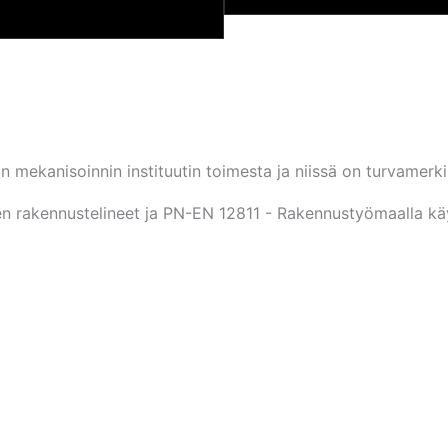
-
4,00 €
 mekanisoinnin instituutin toimesta ja niissä on turvamerki
 rakennustelineet ja PN-EN 12811 - Rakennustyömaalla käyte