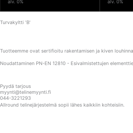
alv. 0%
alv. 0%
Turvakyltti 'B'
Tuotteemme ovat sertifioitu rakentamisen ja kiven louhinnan
Noudattaminen PN-EN 12810 - Esivalmistettujen elementtien
Pyydä tarjous
myynti@telinemyynti.fi
044-3221293
Allround telinejärjestelmä sopii lähes kaikkiin kohteisiin.