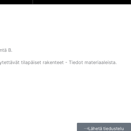
ntä B.
ttävät tilapäiset rakenteet - Tiedot materiaaleista.
Lähetä tiedustelu