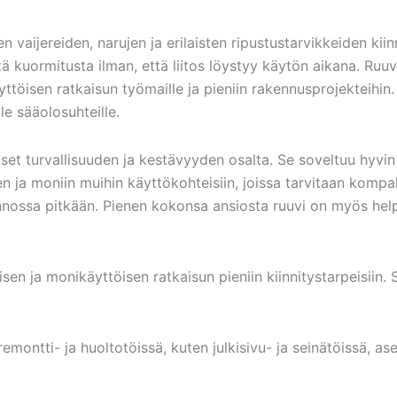
 vaijereiden, narujen ja erilaisten ripustustarvikkeiden kii
tä kuormitusta ilman, että liitos löystyy käytön aikana. Ruu
ttöisen ratkaisun työmaille ja pieniin rakennusprojekteihin. 
le sääolosuhteille.
t turvallisuuden ja kestävyyden osalta. Se soveltuu hyvin 
en ja moniin muihin käyttökohteisiin, joissa tarvitaan kompa
nossa pitkään. Pienen kokonsa ansiosta ruuvi on myös helppo
 ja monikäyttöisen ratkaisun pieniin kiinnitystarpeisiin. Se
 remontti- ja huoltotöissä, kuten julkisivu- ja seinätöissä, 