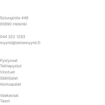
Sotungintie 449
00890 Helsinki
044 322 1293
myynti@telinemyynti.fi
Pystyosat
Telinepystyt
Vinotuet
Säätöjalat
Aloituspalat
Vaakaosat
Tasot