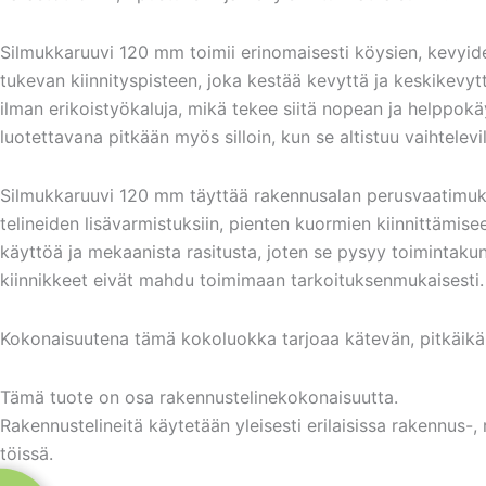
Silmukkaruuvi 120 mm toimii erinomaisesti köysien, kevyiden
tukevan kiinnityspisteen, joka kestää kevyttä ja keskikevyt
ilman erikoistyökaluja, mikä tekee siitä nopean ja helppokäy
luotettavana pitkään myös silloin, kun se altistuu vaihtelevil
Silmukkaruuvi 120 mm täyttää rakennusalan perusvaatimukse
telineiden lisävarmistuksiin, pienten kuormien kiinnittämise
käyttöä ja mekaanista rasitusta, joten se pysyy toimintakun
kiinnikkeet eivät mahdu toimimaan tarkoituksenmukaisesti.
Kokonaisuutena tämä kokoluokka tarjoaa kätevän, pitkäikäisen
Tämä tuote on osa rakennustelinekokonaisuutta.
Rakennustelineitä käytetään yleisesti erilaisissa rakennus-,
töissä.