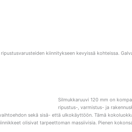
 ripustusvarusteiden kiinnitykseen kevyissä kohteissa. Galv
Silmukkaruuvi 120 mm on kompakti
ripustus-, varmistus- ja rakennus
vaihtoehdon sekä sisä- että ulkokäyttöön. Tämä kokoluokka o
kiinnikkeet olisivat tarpeettoman massiivisia. Pienen kokonsa