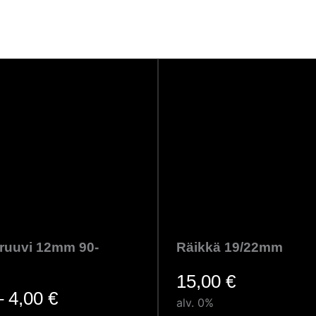
ruuvi 12mm 90-
Räikkä 19/22mm
15,00
€
Hintaluokka:
–
4,00
€
alv. 0%
1,50 €