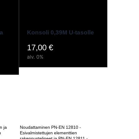
ka
Konsoli 0,39M U-tasolle
17,00
€
alv. 0%
n ja
Noudattaminen PN-EN 12810 -
n
Esivalmistettujen elementtien
rakennustelineet ja PN-EN 12811 -