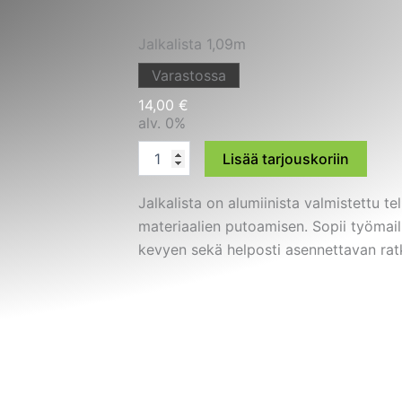
Jalkalista 1,09m
Varastossa
14,00
€
alv. 0%
Jalkalista
Lisää tarjouskoriin
1,09m
määrä
Jalkalista on alumiinista valmistettu te
materiaalien putoamisen. Sopii työmail
kevyen sekä helposti asennettavan ratka