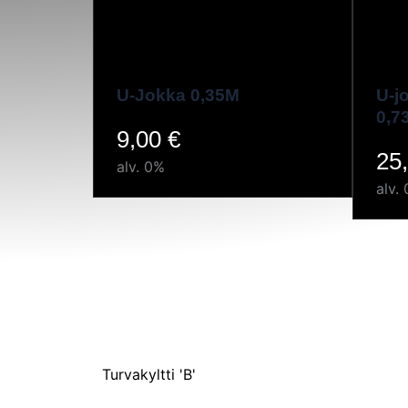
U-Jokka 0,35M
U-j
0,7
9,00
€
25
alv. 0%
alv.
Turvakyltti 'B'