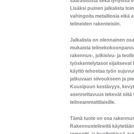
säärasitusta sekä lyhyissä e
Lisäksi puinen jalkalista toi
vahingoita metalliosia eikä 
telineiden rakenteisiin.
Jalkalista on olennainen os
mukaista telinekokoonpanoa
rakennus-, julkisivu- ja teoll
työskentelytasot sijaitsevat 
käyttö tehostaa työn sujuvuut
jatkuvaan siivoukseen ja pie
Kuusipuun kestävyys, kevyt 
asennettavuus tekevät siitä
telineammattilaisille.
Tämä tuote on osa rakennus
Rakennustelineitä käytetään 
remontti- ja huoltotöissä, kut