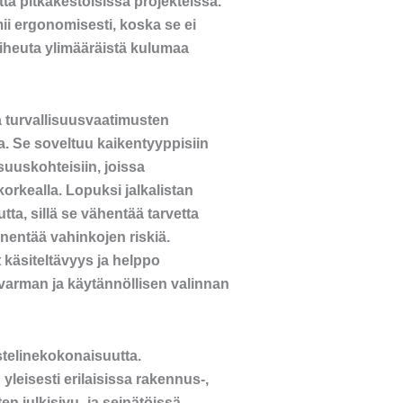
ttä pitkäkestoisissa projekteissa.
mii ergonomisesti, koska se ei
aiheuta ylimääräistä kulumaa
a turvallisuusvaatimusten
. Se soveltuu kaikentyyppisiin
isuuskohteisiin, joissa
korkealla. Lopuksi jalkalistan
ta, sillä se vähentää tarvetta
nentää vahinkojen riskiä.
käsiteltävyys ja helppo
 varman ja käytännöllisen valinnan
telinekokonaisuutta.
yleisesti erilaisissa rakennus-,
en julkisivu- ja seinätöissä,