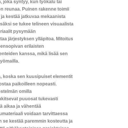
 joka syntyy, kun työkalu tai
son reunaa. Puinen rakenne toimii
ja kestää jatkuvaa mekaanista
säksi se tukee telineen visuaalista
teriaalit pysymään
taa järjestyksen ylläpitoa. Mitoitus
eensopivan erilaisten
enteiden kanssa, mikä lisää sen
työmailla.
a, koska sen kuusipuiset elementit
ostaa paikoilleen nopeasti.
jestelmän omilla
 lukitsevat puuosat tukevasti
ä aikaa ja vähentää
umateriaali voidaan tarvittaessa
loin se kestää paremmin kosteutta ja