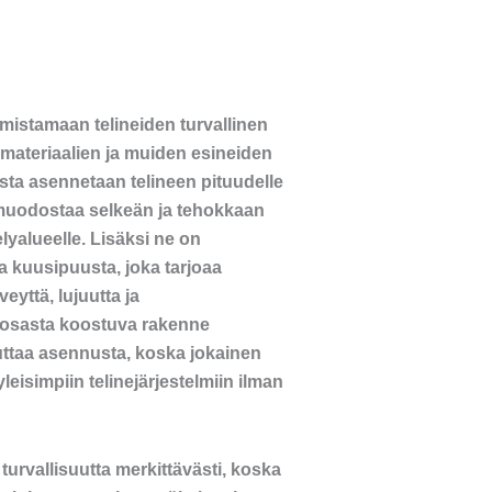
rmistamaan telineiden turvallinen
 materiaalien ja muiden esineiden
ista asennetaan telineen pituudelle
e muodostaa selkeän ja tehokkaan
yalueelle. Lisäksi ne on
a kuusipuusta, joka tarjoaa
yttä, lujuutta ja
 osasta koostuva rakenne
euttaa asennusta, koska jokainen
eisimpiin telinejärjestelmiin ilman
turvallisuutta merkittävästi, koska