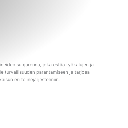
lineiden suojareuna, joka estää työkalujen ja
le turvallisuuden parantamiseen ja tarjoaa
isun eri telinejärjestelmiin.