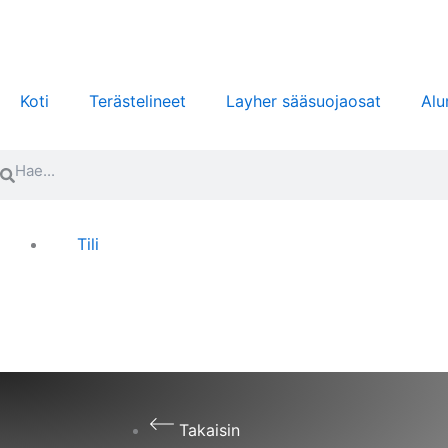
Siirry
sisältöön
Koti
Terästelineet
Layher sääsuojaosat
Alu
Search
Search
Tili
Takaisin