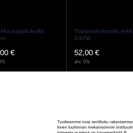
okka tuplalukolla
Tuplavahvistettu jok
3m
2,57M
,00
€
52,00
€
 0%
alv. 0%
Tuotteemme ovat sertifioitu rakentamise
kiven louhinnan mekanisoinnin instituuti
toimesta ja niissä on turvamerkintä B.