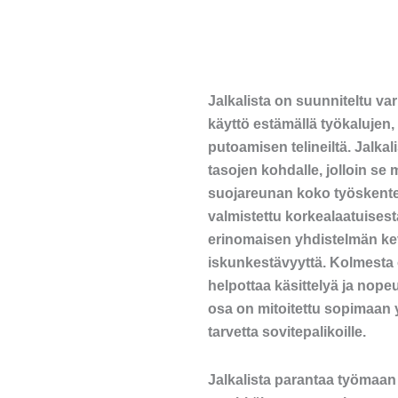
Jalkalista on suunniteltu va
käyttö estämällä työkalujen,
putoamisen telineiltä. Jalkal
tasojen kohdalle, jolloin s
suojareunan koko työskentel
valmistettu korkealaatuisest
erinomaisen yhdistelmän keve
iskunkestävyyttä. Kolmesta
helpottaa käsittelyä ja nop
osa on mitoitettu sopimaan yl
tarvetta sovitepalikoille.
Jalkalista parantaa työmaan 