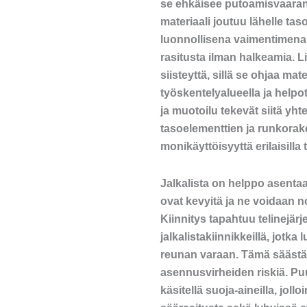
se ehkäisee putoamisvaaran,
materiaali joutuu lähelle ta
luonnollisena vaimentimena 
rasitusta ilman halkeamia. Li
siisteyttä, sillä se ohjaa ma
työskentelyalueella ja helpot
ja muotoilu tekevät siitä yht
tasoelementtien ja runkorak
monikäyttöisyyttä erilaisilla 
Jalkalista on helppo asenta
ovat kevyitä ja ne voidaan n
Kiinnitys tapahtuu telinejär
jalkalistakiinnikkeillä, jotka
reunan varaan. Tämä säästä
asennusvirheiden riskiä. Pu
käsitellä suoja-aineilla, jol