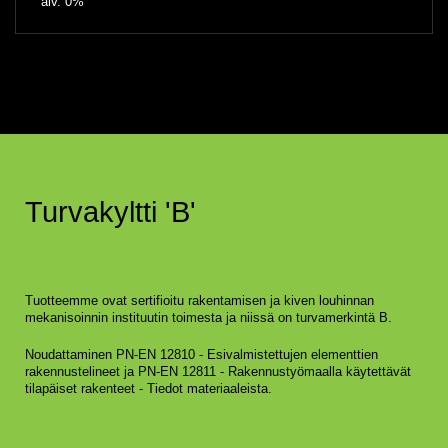
alv. 0%
Turvakyltti 'B'
Tuotteemme ovat sertifioitu rakentamisen ja kiven louhinnan
mekanisoinnin instituutin toimesta ja niissä on turvamerkintä B.
Noudattaminen PN-EN 12810 - Esivalmistettujen elementtien
rakennustelineet ja PN-EN 12811 - Rakennustyömaalla käytettävät
tilapäiset rakenteet - Tiedot materiaaleista.