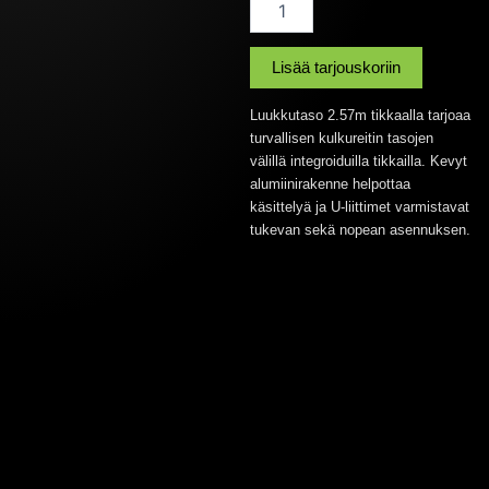
2,57m
tikkaalla
määrä
Lisää tarjouskoriin
Luukkutaso 2.57m tikkaalla tarjoaa
turvallisen kulkureitin tasojen
välillä integroiduilla tikkailla. Kevyt
alumiinirakenne helpottaa
käsittelyä ja U-liittimet varmistavat
tukevan sekä nopean asennuksen.