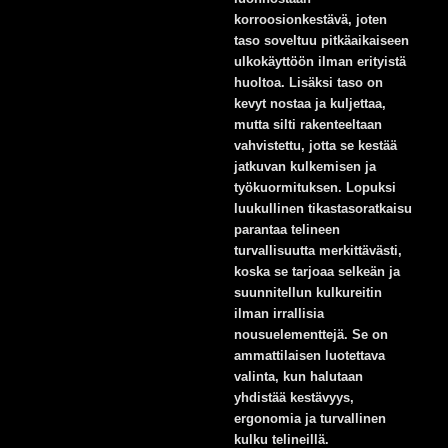
korroosionkestävä, joten
taso soveltuu pitkäaikaiseen
ulkokäyttöön ilman erityistä
huoltoa. Lisäksi taso on
kevyt nostaa ja kuljettaa,
mutta silti rakenteeltaan
vahvistettu, jotta se kestää
jatkuvan kulkemisen ja
työkuormituksen. Lopuksi
luukullinen tikastasoratkaisu
parantaa telineen
turvallisuutta merkittävästi,
koska se tarjoaa selkeän ja
suunnitellun kulkureitin
ilman irrallisia
nousuelementtejä. Se on
ammattilaisen luotettava
valinta, kun halutaan
yhdistää kestävyys,
ergonomia ja turvallinen
kulku telineillä.