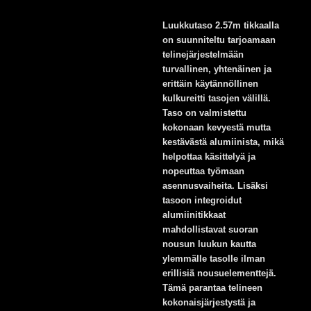
Luukkutaso 2.57m tikkaalla
on suunniteltu tarjoamaan
telinejärjestelmään
turvallinen, yhtenäinen ja
erittäin käytännöllinen
kulkureitti tasojen välillä.
Taso on valmistettu
kokonaan kevyestä mutta
kestävästä alumiinista, mikä
helpottaa käsittelyä ja
nopeuttaa työmaan
asennusvaiheita. Lisäksi
tasoon integroidut
alumiinitikkaat
mahdollistavat suoran
nousun luukun kautta
ylemmälle tasolle ilman
erillisiä nousuelementtejä.
Tämä parantaa telineen
kokonaisjärjestystä ja