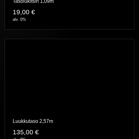
Tasolukitsin 1,09m
19,00
€
alv. 0%
Luukkutaso 2,57m
135,00
€