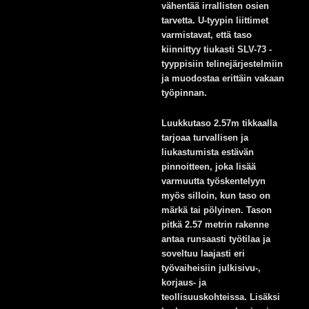
vähentää irrallisten osien
tarvetta. U-tyypin liittimet
varmistavat, että taso
kiinnittyy tiukasti SLV-73 -
tyyppisiin telinejärjestelmiin
ja muodostaa erittäin vakaan
työpinnan.
Luukkutaso 2.57m tikkaalla
tarjoaa turvallisen ja
liukastumista estävän
pinnoitteen, joka lisää
varmuutta työskentelyyn
myös silloin, kun taso on
märkä tai pölyinen. Tason
pitkä 2.57 metrin rakenne
antaa runsaasti työtilaa ja
soveltuu laajasti eri
työvaiheisiin julkisivu-,
korjaus- ja
teollisuuskohteissa. Lisäksi