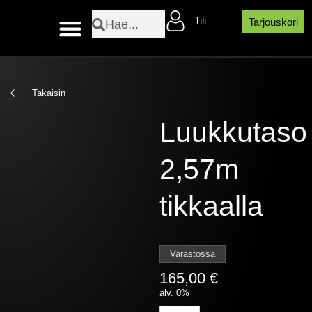
Siirry
Search
Search
Tili
sisältöön
Tarjouskori
Layher sääsuojaosat
Takaisin
Luukkutaso
2,57m
tikkaalla
Varastossa
165,00
€
alv. 0%
Luukkutaso