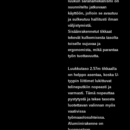
luukun saranamekanismi on
suunniteltu jatkuvaan
käyttöön, jolloin se avautuu
ja sulkeutuu hallitusti ilman
väljistymistä.
Sisäänrakennetut tikkaat
tekevät kulkemisesta tasolta
toiselle sujuvaa ja
ergonomista, mikä parantaa
työn tuottavuutta.
Luukkutaso 2.57m tikkaalla
on helppo asentaa, koska U-
tyypin liittimet lukittuvat
telineputkiin nopeasti ja
varmasti. Tämä nopeuttaa
pystytystä ja tekee tasosta
luotettavan valinnan myös
vaativissa
työmaaolosuhteissa.
Alumiinirakenne on
luonnostaan