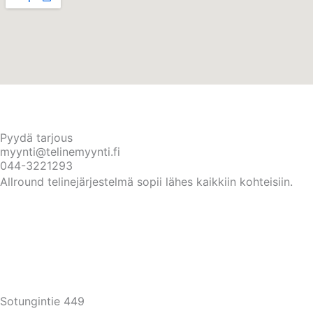
Pyydä tarjous
myynti@telinemyynti.fi
044-3221293
Allround telinejärjestelmä sopii lähes kaikkiin kohteisiin.
Sotungintie 449