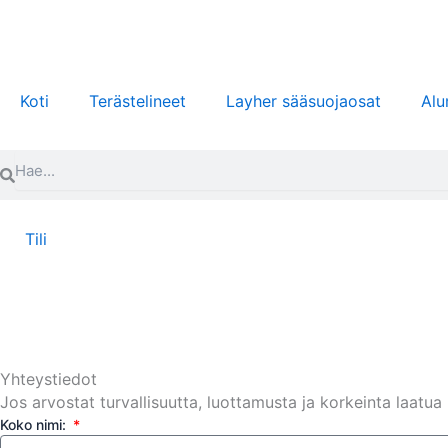
Siirry
sisältöön
Koti
Terästelineet
Layher sääsuojaosat
Alu
Search
Search
Tili
Yhteystiedot
Jos arvostat turvallisuutta, luottamusta ja korkeinta laat
Koko nimi: