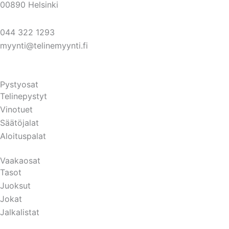
00890 Helsinki
044 322 1293
myynti@telinemyynti.fi
Pystyosat
Telinepystyt
Vinotuet
Säätöjalat
Aloituspalat
Vaakaosat
Tasot
Juoksut
Jokat
Jalkalistat