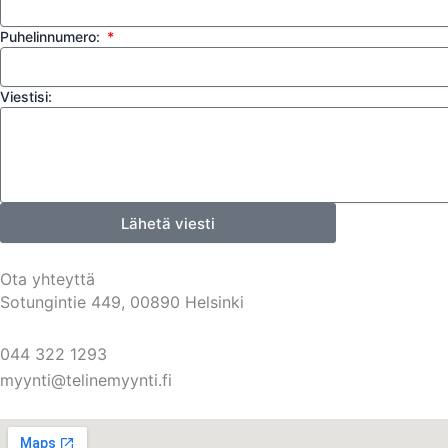
Puhelinnumero:
Viestisi:
Lähetä viesti
Ota yhteyttä
Sotungintie 449, 00890 Helsinki
044 322 1293
myynti@telinemyynti.fi