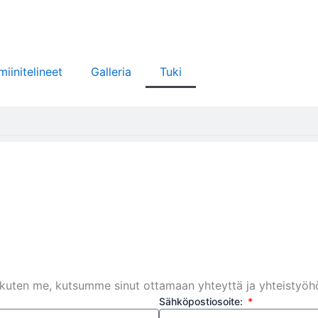
miinitelineet
Galleria
Tuki
ua kuten me, kutsumme sinut ottamaan yhteyttä ja yhteistyö
Sähköpostiosoite: