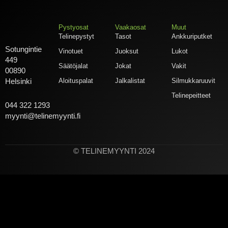
Pystyosat
Vaakaosat
Muut
Telinepystyt
Tasot
Ankkuriputket
Sotungintie
Vinotuet
Juoksut
Lukot
449
Säätöjalat
Jokat
Vakit
00890
Aloituspalat
Jalkalistat
Silmukkaruuvit
Helsinki
Telinepeitteet
044 322 1293
myynti@telinemyynti.fi
© TELINEMYYNTI 2024