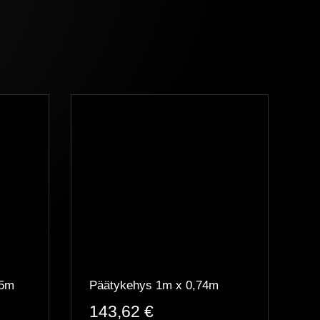
35m
Päätykehys 1m x 0,74m
143,62
€