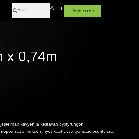
Search
Search
Tili
Tarjouskori
 x 0,74m
jestelmän kevyen ja kestävän pystyrungon.
taa nopean asennuksen myös vaativissa työmaaolosuhteissa.