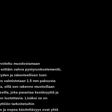
nniteltu muodostamaan
 erittäin vahva pystyrunkoelementti,
yyden ja rakenteellisen tuen
hys valmistetaan 1.5 mm paksusta
a, sillä sen rakenne muotoillaan
illa, joka parantaa kestävyyttä ja
en luotettavia. Lisäksi se on
ttöön tarkoitetuihin
ys ja nopea käsiteltävyys ovat yhtä