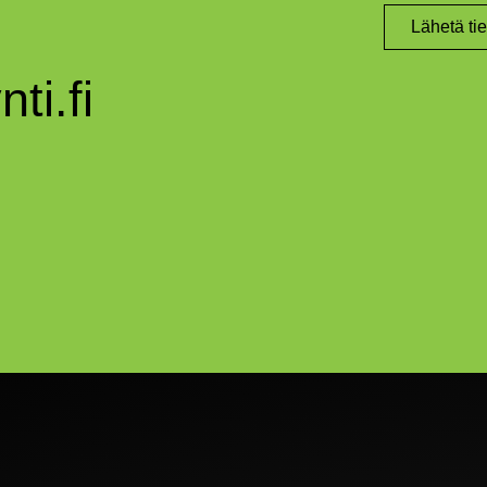
Lähetä ti
ti.fi