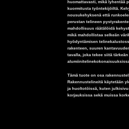
huomattavasti, mikä lyhentää p
kuormitusta työntekijöiltä. Ke
nousukehyksenä että runkoeleme
perustan telineen pystyrakentee
mahdollisuus räätälöidä kehyst
mikä mahdollistaa selkeän väri
hyödyntämisen telinekalustoss
rakenteen, suuren kantavuuden
tavalla, joka tekee siitä tärke
alumiinitelinekokonaisuuksissa
Tämä tuote on osa rakennustel
Rakennustelineitä käytetään yle
ja huoltotöissä, kuten julkisiv
korjauksissa sekä muissa korke