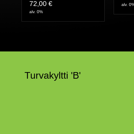
72,00
€
alv. 0
alv. 0%
Turvakyltti 'B'