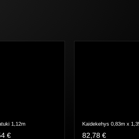
tuki 1,12m
Kaidekehys 0,83m x 1,
54
€
82,78
€