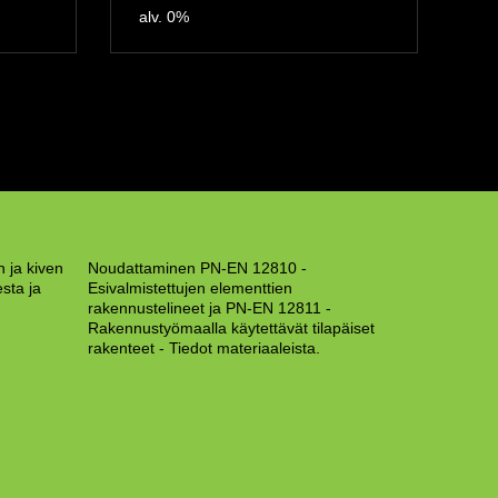
alv. 0%
 ja kiven
Noudattaminen PN-EN 12810 -
sta ja
Esivalmistettujen elementtien
rakennustelineet ja PN-EN 12811 -
Rakennustyömaalla käytettävät tilapäiset
rakenteet - Tiedot materiaaleista.