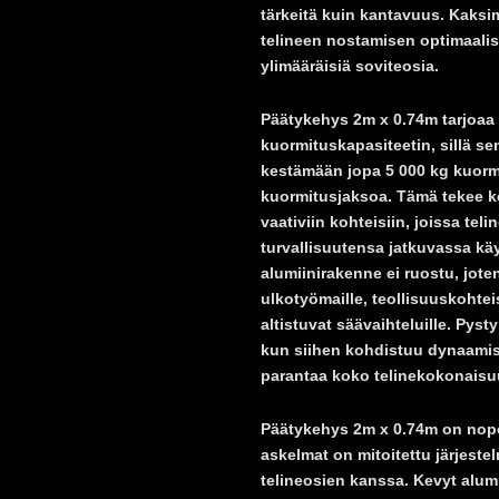
tärkeitä kuin kantavuus. Kaksi
telineen nostamisen optimaalis
ylimääräisiä soviteosia.
Päätykehys 2m x 0.74m tarjoaa 
kuormituskapasiteetin, sillä se
kestämään jopa 5 000 kg kuorm
kuormitusjaksoa. Tämä tekee k
vaativiin kohteisiin, joissa tel
turvallisuutensa jatkuvassa k
alumiinirakenne ei ruostu, jot
ulkotyömaille, teollisuuskohteis
altistuvat säävaihteluille. Pys
kun siihen kohdistuu dynaamisi
parantaa koko telinekokonaisuu
Päätykehys 2m x 0.74m on nopea
askelmat on mitoitettu järjeste
telineosien kanssa. Kevyt alumi