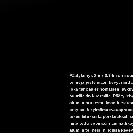
Päätykehys 2m x 0.74m on suu
telinejärjestelmään kevyt mutta
joka tarjoaa erinomaisen jäykk
suurillekin kuormille. Päätyke
alumiiniputkesta ilman hitsaust
erityisellä kylmämuovausprosess
tekee liitoksista poikkeuksellis
mitoitettu sopimaan ammattikäy
alumiinitelineisiin, joissa keve