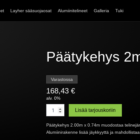
eet
Layher sääsuojaosat
Alumiinitelineet
Galleria
Tuki
Päätykehys 2m
Varastossa
168,43
€
alv. 0%
Päätykehys
Lisää tarjouskoriin
2m
x
Päätykehys 2.00m x 0.74m muodostaa telinejär
0,74m
määrä
Alumiinirakenne lisää jäykkyyttä ja mahdollis