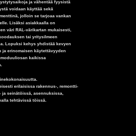
ystytysaikoja ja vähentää fyysistä
hystä voidaan käyttää sekä
nttinä, jolloin se tarjoaa vankan
lle. Lisäksi asiakkaalla on
en väri RAL-värikartan mukaisesti,
koodauksen tai yritysilmeen
a. Lopuksi kehys yhdistää kevyen
 ja erinomaisen käytettävyyden
än moduuliosan kaikissa
.
inekokonaisuutta.
isesti erilaisissa rakennus-, remontti-
u- ja seinätöissä, asennuksissa,
alla tehtävissä töissä.