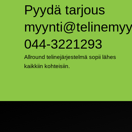
Pyydä tarjous
myynti@telinemyyn
044-3221293
Allround telinejärjestelmä sopii lähes
kaikkiin kohteisiin.