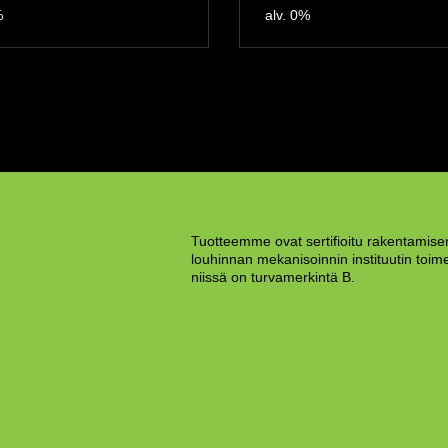
%
alv. 0%
Tuotteemme ovat sertifioitu rakentamisen
louhinnan mekanisoinnin instituutin toime
niissä on turvamerkintä B.