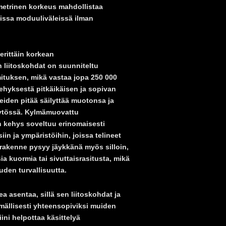
metrinen korkeus mahdollistaa
issa moduuliväleissä ilman
erittäin korkean
n liitoskohdat on suunniteltu
ituksen, mikä vastaa jopa 250 000
ehyksestä pitkäikäisen ja sopivan
ineiden pitää säilyttää muotonsa ja
äytössä. Kylmämuovattu
en kehys soveltuu erinomaisesti
iin ja ympäristöihin, joissa telineet
tyrakenne pysyy jäykkänä myös silloin,
a kuormia tai sivuttaisrasitusta, mikä
den turvallisuutta.
 asentaa, sillä sen liitoskohdat ja
lmällisesti yhteensopiviksi muiden
ini helpottaa käsittelyä