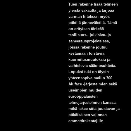
Tuen rakenne lisää telineen
yleistä vakautta ja tarjoaa
varman liitoksen myös
pitkillä jänneväleillä. Tämä
on erityisen tärkeää
teollisuus-, julkisivu- ja
saneerausprojekteissa,
joissa rakenne joutuu
kestämään toistuvia
kuormitusmuutoksia ja
vaihtelevia sääolosuhteita.
Lopuksi tuki on täysin
yhteensopiva mallin 300
Aluface -järjestelmien sekä
useimpien muiden
eurooppalaisten
telinejärjestelmien kanssa,
mikä tekee siitä joustavan ja
pitkäikäisen valinnan
ammattirakentajille.