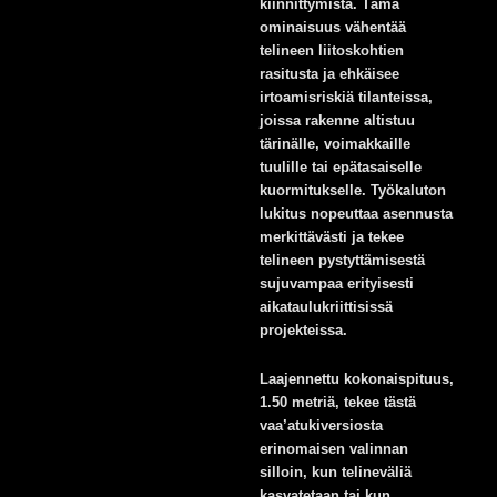
kiinnittymistä. Tämä
ominaisuus vähentää
telineen liitoskohtien
rasitusta ja ehkäisee
irtoamisriskiä tilanteissa,
joissa rakenne altistuu
tärinälle, voimakkaille
tuulille tai epätasaiselle
kuormitukselle. Työkaluton
lukitus nopeuttaa asennusta
merkittävästi ja tekee
telineen pystyttämisestä
sujuvampaa erityisesti
aikataulukriittisissä
projekteissa.
Laajennettu kokonaispituus,
1.50 metriä, tekee tästä
vaa’atukiversiosta
erinomaisen valinnan
silloin, kun telineväliä
kasvatetaan tai kun