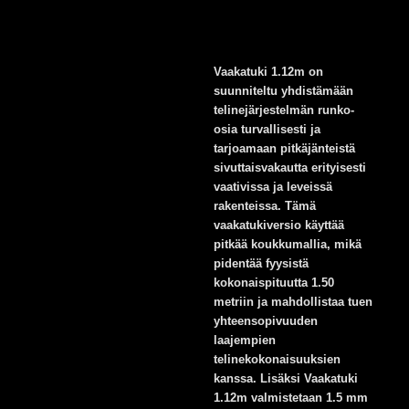
Vaakatuki 1.12m on
suunniteltu yhdistämään
telinejärjestelmän runko-
osia turvallisesti ja
tarjoamaan pitkäjänteistä
sivuttaisvakautta erityisesti
vaativissa ja leveissä
rakenteissa. Tämä
vaakatukiversio käyttää
pitkää koukkumallia, mikä
pidentää fyysistä
kokonaispituutta 1.50
metriin ja mahdollistaa tuen
yhteensopivuuden
laajempien
telinekokonaisuuksien
kanssa. Lisäksi Vaakatuki
1.12m valmistetaan 1.5 mm