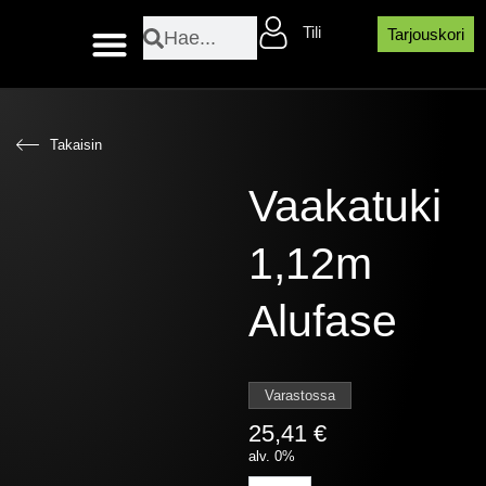
Siirry
Search
Search
Tili
sisältöön
Tarjouskori
Layher sääsuojaosat
Takaisin
Vaakatuki
1,12m
Alufase
Varastossa
25,41
€
alv. 0%
Vaakatuki