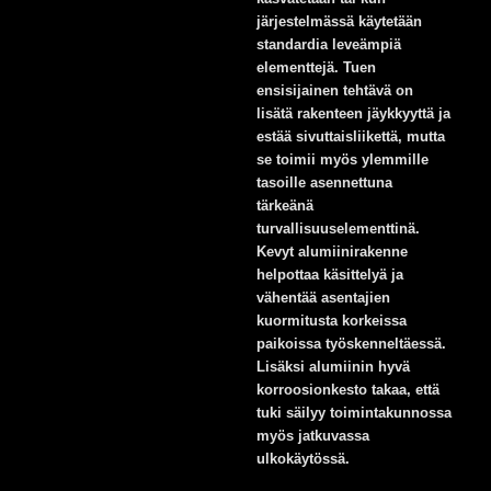
järjestelmässä käytetään
standardia leveämpiä
elementtejä. Tuen
ensisijainen tehtävä on
lisätä rakenteen jäykkyyttä ja
estää sivuttaisliikettä, mutta
se toimii myös ylemmille
tasoille asennettuna
tärkeänä
turvallisuuselementtinä.
Kevyt alumiinirakenne
helpottaa käsittelyä ja
vähentää asentajien
kuormitusta korkeissa
paikoissa työskenneltäessä.
Lisäksi alumiinin hyvä
korroosionkesto takaa, että
tuki säilyy toimintakunnossa
myös jatkuvassa
ulkokäytössä.