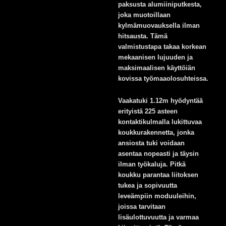
paksusta alumiiniputkesta,
joka muotoillaan
kylmämuovauksella ilman
hitsausta. Tämä
valmistustapa takaa korkean
mekaanisen lujuuden ja
maksimaalisen käyttöiän
kovissa työmaaolosuhteissa.
Vaakatuki 1.12m hyödyntää
erityistä 225 asteen
kontaktikulmalla lukittuvaa
koukkurakennetta, jonka
ansiosta tuki voidaan
asentaa nopeasti ja täysin
ilman työkaluja. Pitkä
koukku parantaa liitoksen
tukea ja sopivuutta
leveämpiin moduuleihin,
joissa tarvitaan
lisäulottuvuutta ja varmaa