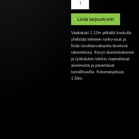
1,12m
Alufase
määrä
Lisää tarjouskoriin
Vaakatuki 1.12m pitkällä koukulla
yhdistää telineen runko-osat ja
lisää sivuttaisvakautta leveissä
rakenteissa. Kevyt alumiinirakenne
ja työkaluton lukitus nopeuttavat
asennusta ja parantavat
turvallisuutta. Kokonaispituus
1.50m.