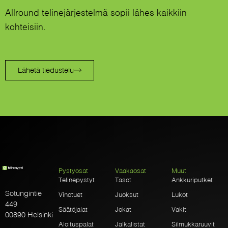
Allround telinejärjestelmä sopii lähes kaikkiin
kohteisiin.
Lähetä tiedustelu
Pystyosat
Vaakaosat
Muut
Telinepystyt
Tasot
Ankkuriputket
Sotungintie
Vinotuet
Juoksut
Lukot
449
Säätöjalat
Jokat
Vakit
00890 Helsinki
Aloituspalat
Jalkalistat
Silmukkaruuvit