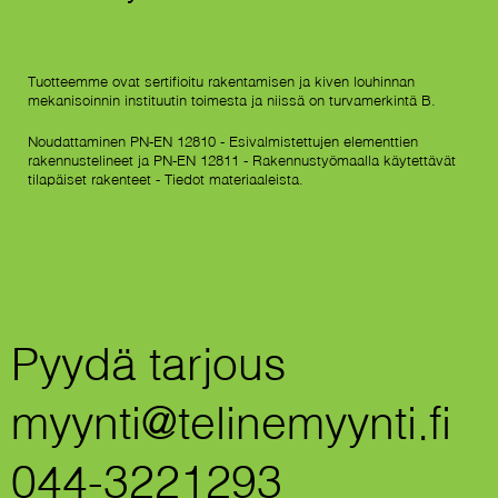
Tuotteemme ovat sertifioitu rakentamisen ja kiven louhinnan
mekanisoinnin instituutin toimesta ja niissä on turvamerkintä B.
Noudattaminen PN-EN 12810 - Esivalmistettujen elementtien
rakennustelineet ja PN-EN 12811 - Rakennustyömaalla käytettävät
tilapäiset rakenteet - Tiedot materiaaleista.
Pyydä tarjous
myynti@telinemyynti.fi
044-3221293