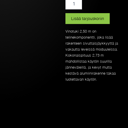
vinotuki
2,50m
Alufase
määrä
Lisää tarjouskoriin
Vinotuki 2,50 m on
telinekomponentti, joka lisää
rakenteen sivuttaisjäykkyyttä ja
vakautta leveissä moduuleissa.
Kokonaispituus 2,73 m
mahdollistaa käytön suurilla
jänneväleillä, ja kevyt mutta
kestävä alumiinirakenne takaa
luotettavan käytön.