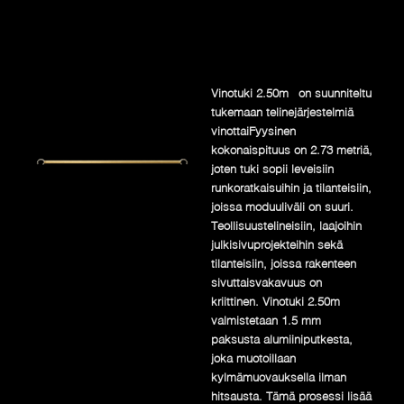
Vinotuki 2.50m on suunniteltu
tukemaan telinejärjestelmiä
vinottaiFyysinen
kokonaispituus on 2.73 metriä,
joten tuki sopii leveisiin
runkoratkaisuihin ja tilanteisiin,
joissa moduuliväli on suuri.
Teollisuustelineisiin, laajoihin
julkisivuprojekteihin sekä
tilanteisiin, joissa rakenteen
sivuttaisvakavuus on
kriittinen. Vinotuki 2.50m
valmistetaan 1.5 mm
paksusta alumiiniputkesta,
joka muotoillaan
kylmämuovauksella ilman
hitsausta. Tämä prosessi lisää