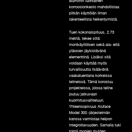
alumiinin luontainen
korroosionkesto mahdollistaa
pitkän käyttöiän ilman
rakenteellista heikentymistä.
Tuen kokonaispituus, 2.73
metriä, tekee siitä
monikäyttöisen sekä ala- että
yläosien jäykistävänä
elementtinä. Lisäksi sitä
voidaan käyttää myös
turvallisuutta lisäävänä
vaakatuentana korkeissa
telineissä. Tämä korostuu
projekteissa, joissa teline
joutuu jatkuvaan
kuormitusvaihteluun.
Yhteensopivuus Aluface
Model 300 -järjestelmän
kanssa varmistaa helpon
integroitavuuden. Samalla tuki
toimii monien muiden