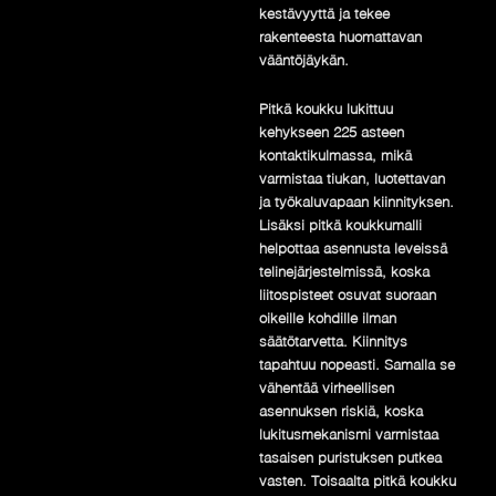
kestävyyttä ja tekee
rakenteesta huomattavan
vääntöjäykän.
Pitkä koukku lukittuu
kehykseen 225 asteen
kontaktikulmassa, mikä
varmistaa tiukan, luotettavan
ja työkaluvapaan kiinnityksen.
Lisäksi pitkä koukkumalli
helpottaa asennusta leveissä
telinejärjestelmissä, koska
liitospisteet osuvat suoraan
oikeille kohdille ilman
säätötarvetta. Kiinnitys
tapahtuu nopeasti. Samalla se
vähentää virheellisen
asennuksen riskiä, koska
lukitusmekanismi varmistaa
tasaisen puristuksen putkea
vasten. Toisaalta pitkä koukku