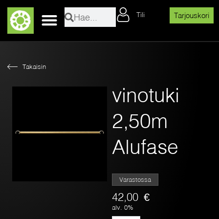
Siirry
Search
Search
Tili
sisältöön
Tarjouskori
Takaisin
vinotuki
2,50m
Alufase
Varastossa
42,00
€
alv. 0%