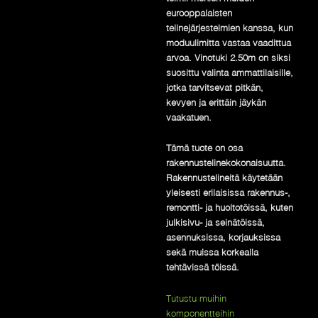
eurooppalaisten
telinejärjestelmien kanssa, kun
moduulimitta vastaa vaadittua
arvoa. Vinotuki 2.50m on siksi
suosittu valinta ammattilaisille,
jotka tarvitsevat pitkän,
kevyen ja erittäin jäykän
vaakatuen.
Tämä tuote on osa
rakennustelinekokonaisuutta.
Rakennustelineitä käytetään
yleisesti erilaisissa rakennus-,
remontti- ja huoltotöissä, kuten
julkisivu- ja seinätöissä,
asennuksissa, korjauksissa
sekä muissa korkealla
tehtävissä töissä.
Tutustu muihin
komponentteihin