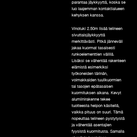
parantaa jäykkyyttä, koska se
luo laajemman kontaktialueen
kehyksen kanssa.
Vinotuki 2.50m lisää telineen
sivuttaisjäykkyyttä
merkittävästi. Pitkä jänneväli
jakaa kuormat tasaisesti
runkoelementtien välillä.
Lisäksi se vähentää rakenteen
elämistä esimerkiksi
työkoneiden tärinän,
voimakkaiden tuulikuormien
tai tasojen epätasaisen
kuormituksen aikana. Kevyt
alumiinirakenne tekee
tuotteesta helpon käsitellä,
vaikka pituus on suuri. Tämä
nopeuttaa telineen pystytystä
ja vähentää asentajien
fyysistä kuormitusta. Samalla