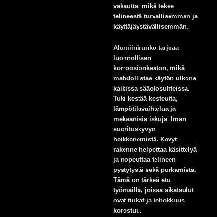
vakautta, mikä tekee
telineestä turvallisemman ja
käyttäjäystävällisemmän.
Alumiinirunko tarjoaa
luonnollisen
korroosionkeston, mikä
mahdollistaa käytön ulkona
kaikissa sääolosuhteissa.
Tuki kestää kosteutta,
lämpötilavaihtelua ja
mekaanisia iskuja ilman
suorituskyvyn
heikkenemistä. Kevyt
rakenne helpottaa käsittelyä
ja nopeuttaa telineen
pystytystä sekä purkamista.
Tämä on tärkeä etu
työmailla, joissa aikataulut
ovat tiukat ja tehokkuus
korostuu.