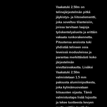
Vaakatuki 2.50m on
telinejärjestelmän pitkä
jäykistys- ja liitoselementti,
joka soveltuu tilanteisiin,
joissa tarvitaan laajoja
työskentelyalueita ja erittäin
vakaata runkorakennetta.
Pituutensa ansiosta tuki
yhdistää telineen osia
leveissä moduuleissa ja
parantaa merkittävästi koko
järjestelmän
sivuttaisvakautta. Lisäksi
Vaakatuki 2.50m
valmistetaan 1.5 mm
paksusta alumiiniputkesta,
joka kylmämuovataan
hitsausten sijasta. Tämä
valmistustapa lisää lujuutta
ja tekee tuotteesta kevyen