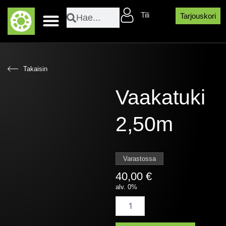
Siirry
Search
Search
Tili
sisältöön
Tarjouskori
Layher sääsuojaosat
Takaisin
Vaakatuki
2,50m
Varastossa
40,00
€
alv. 0%
Vaakatuki
2,50m
määrä