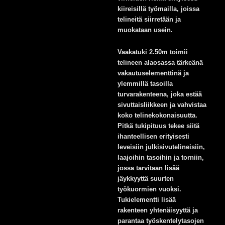
kiireisillä työmailla, joissa
telineitä siirretään ja
muokataan usein.
Vaakatuki 2.50m toimii
telineen alaosassa tärkeänä
vakautuselementtinä ja
ylemmillä tasoilla
turvarakenteena, joka estää
sivuttaisliikkeen ja vahvistaa
koko telinekokonaisuutta.
Pitkä tukipituus tekee siitä
ihanteellisen erityisesti
leveisiin julkisivutelineisiin,
laajoihin tasoihin ja torniin,
jossa tarvitaan lisää
jäykkyyttä suurten
työkuormien vuoksi.
Tukielementti lisää
rakenteen yhtenäisyyttä ja
parantaa työskentelytasojen