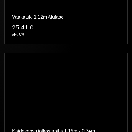
Vaakatuki 1,12m Alufase
25,41
€
alv. 0%
Kaidekehys jatkostapilla 1,15m x 0,74m