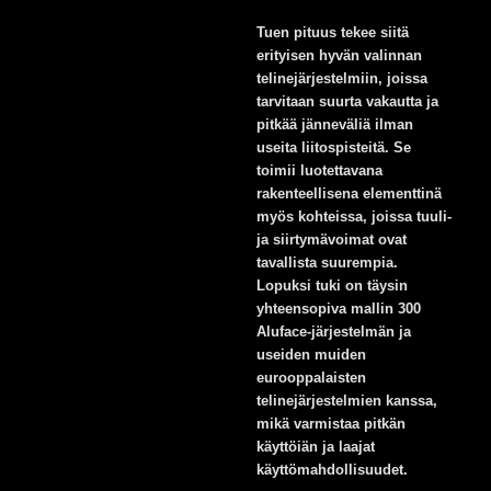
Tuen pituus tekee siitä
erityisen hyvän valinnan
telinejärjestelmiin, joissa
tarvitaan suurta vakautta ja
pitkää jänneväliä ilman
useita liitospisteitä. Se
toimii luotettavana
rakenteellisena elementtinä
myös kohteissa, joissa tuuli-
ja siirtymävoimat ovat
tavallista suurempia.
Lopuksi tuki on täysin
yhteensopiva mallin 300
Aluface-järjestelmän ja
useiden muiden
eurooppalaisten
telinejärjestelmien kanssa,
mikä varmistaa pitkän
käyttöiän ja laajat
käyttömahdollisuudet.