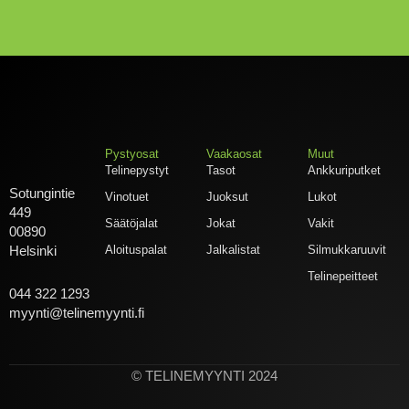
Pystyosat
Vaakaosat
Muut
Telinepystyt
Tasot
Ankkuriputket
Sotungintie
Vinotuet
Juoksut
Lukot
449
Säätöjalat
Jokat
Vakit
00890
Aloituspalat
Jalkalistat
Silmukkaruuvit
Helsinki
Telinepeitteet
044 322 1293
myynti@telinemyynti.fi
© TELINEMYYNTI 2024