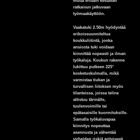
mutta erittäin kestävän
ratkaisun jatkuvaan
työmaakäyttöön.
Vaakatuki 2.50m hyödyntää
erikoissuunniteltua
koukkuliitintä, jonka
ansiosta tuki voidaan
kiinnittää nopeasti ja ilman
työkaluja. Koukun rakenne
lukittuu putkeen 225°
kosketuskulmalla, mikä
varmistaa tiukan ja
turvallisen liitoksen myös
tilanteissa, joissa teline
altistuu tärinälle,
tuulenvoimille tai
epätasaisille kuormituksille.
Samalla työkaluvapaa
kiinnitys nopeuttaa
asennusta ja vähentää
virheiden riskiä erityisesti