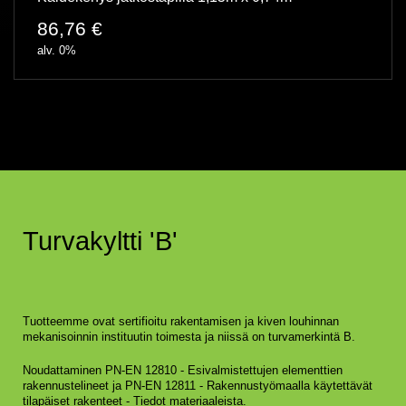
86,76
€
alv. 0%
Turvakyltti 'B'
Tuotteemme ovat sertifioitu rakentamisen ja kiven louhinnan
mekanisoinnin instituutin toimesta ja niissä on turvamerkintä B.
Noudattaminen PN-EN 12810 - Esivalmistettujen elementtien
rakennustelineet ja PN-EN 12811 - Rakennustyömaalla käytettävät
tilapäiset rakenteet - Tiedot materiaaleista.