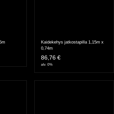
35m
Kaidekehys jatkostapilla 1,15m x
0,74m
86,76
€
alv. 0%