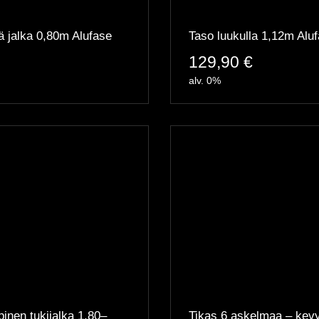
 jalka 0,80m Alufase
Taso luukulla 1,12m Alu
129,90
€
alv. 0%
inen tukijalka 1,80–
Tikas 6 askelmaa – kevy