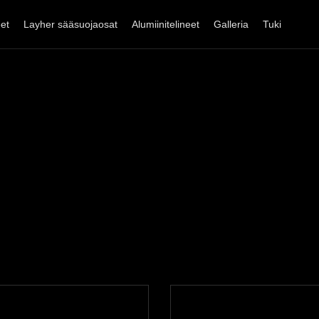
eet
Layher sääsuojaosat
Alumiinitelineet
Galleria
Tuki