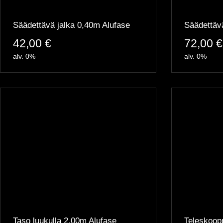
Säädettävä jalka 0,40m Alufase
Säädettävä
42,00
€
72,00
€
alv. 0%
alv. 0%
Taso luukulla 2.00m Alufase
Teleskoopp