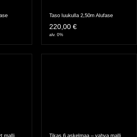
fase
Taso luukulla 2,50m Alufase
220,00
€
alv. 0%
t malli
Tikas 6 askelmaa – vahva malli