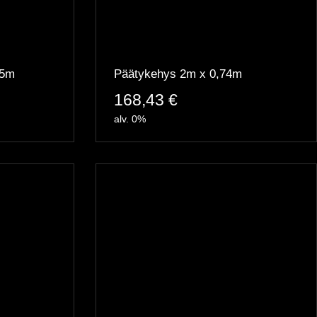
35m
Päätykehys 2m x 0,74m
168,43
€
alv. 0%