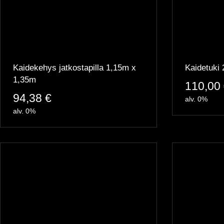
Kaidekehys jatkostapilla 1,15m x
Kaidetuki 
1,35m
110,00
94,38
€
alv. 0%
alv. 0%