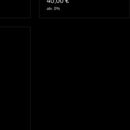
40,00
€
alv. 0%