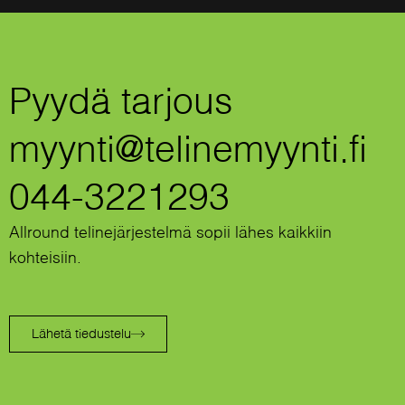
Pyydä tarjous
myynti@telinemyynti.fi
044-3221293
Allround telinejärjestelmä sopii lähes kaikkiin
kohteisiin.
Lähetä tiedustelu