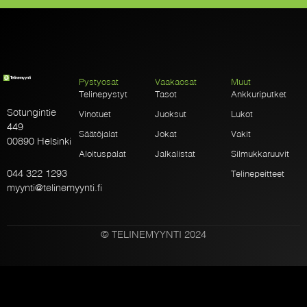
Pystyosat
Vaakaosat
Muut
Telinepystyt
Tasot
Ankkuriputket
Sotungintie
Vinotuet
Juoksut
Lukot
449
Säätöjalat
Jokat
Vakit
00890 Helsinki
Aloituspalat
Jalkalistat
Silmukkaruuvit
044 322 1293
Telinepeitteet
myynti@telinemyynti.fi
© TELINEMYYNTI 2024