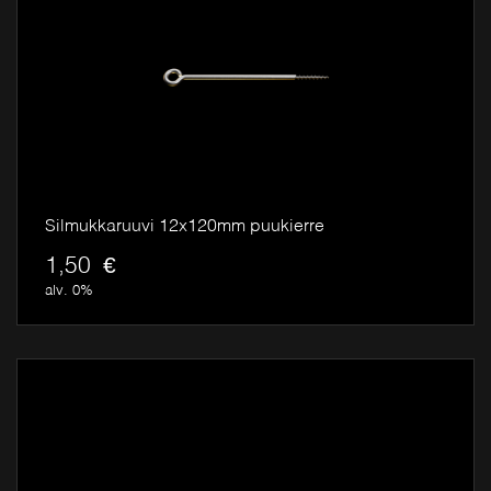
u
o
k
k
a
:
1
,
Silmukkaruuvi 12x120mm puukierre
5
1,50
€
0
alv. 0%
€
-
4
,
0
0