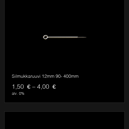
Silmukkaruuvi 12mm 90- 400mm
H
1,50
€
–
4,00
€
i
alv. 0%
n
t
a
l