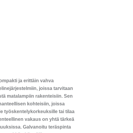
mpakti ja erittäin vahva
linejärjestelmiin, joissa tarvitaan
ystä matalampiin rakenteisiin. Sen
hanteellisen kohteisiin, joissa
le työskentelykorkeuksille tai tilaa
kenteellinen vakaus on yhtä tärkeä
uksissa. Galvanoitu teräspinta