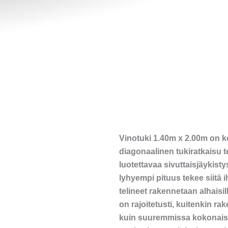
Vinotuki 1.40m x 2.00m on ko
diagonaalinen tukiratkaisu te
luotettavaa sivuttaisjäykist
lyhyempi pituus tekee siitä i
telineet rakennetaan alhaisil
on rajoitetusti, kuitenkin ra
kuin suuremmissa kokonaisu