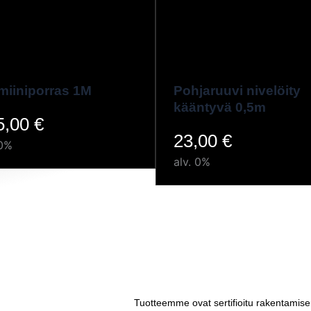
miiniporras 1M
Pohjaruuvi nivelöity
kääntyvä 0,5m
5,00
€
23,00
€
 0%
alv. 0%
Tuotteemme ovat sertifioitu rakentamise