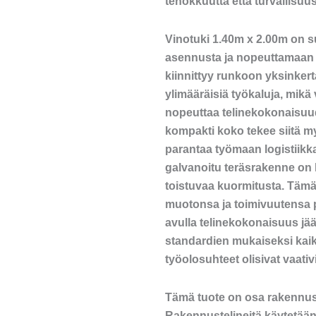
tehokkuutta että turvallisuu
Vinotuki 1.40m x 2.00m on s
asennusta ja nopeuttamaan
kiinnittyy runkoon yksinkert
ylimääräisiä työkaluja, mikä 
nopeuttaa telinekokonaisuu
kompakti koko tekee siitä myö
parantaa työmaan logistiikka
galvanoitu teräsrakenne on 
toistuvaa kuormitusta. Tämän
muotonsa ja toimivuutensa p
avulla telinekokonaisuus jää 
standardien mukaiseksi kaik
työolosuhteet olisivat vaativ
Tämä tuote on osa rakennus
Rakennustelineitä käytetään 