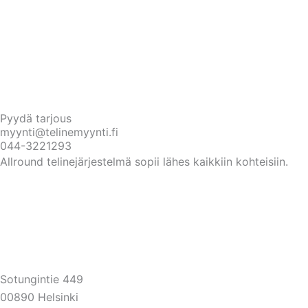
Pyydä tarjous
myynti@telinemyynti.fi
044-3221293
Allround telinejärjestelmä sopii lähes kaikkiin kohteisiin.
Sotungintie 449
00890 Helsinki