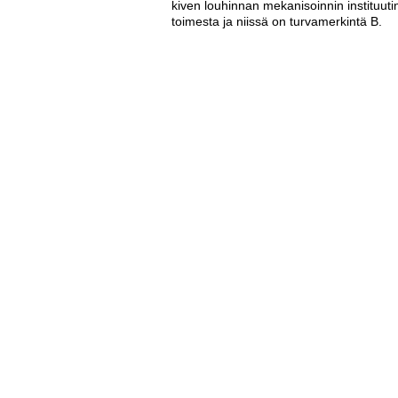
kiven louhinnan mekanisoinnin instituuti
toimesta ja niissä on turvamerkintä B.