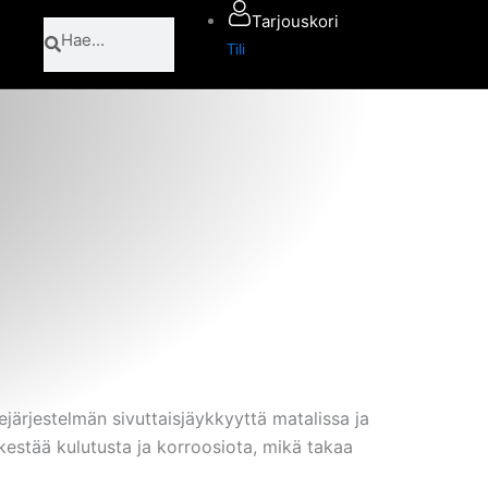
Tarjouskori
Search
Search
Tili
järjestelmän sivuttaisjäykkyyttä matalissa ja
kestää kulutusta ja korroosiota, mikä takaa