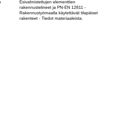
n
Esivalmistettujen elementtien
rakennustelineet ja PN-EN 12811 -
Rakennustyömaalla käytettävät tilapäiset
rakenteet - Tiedot materiaaleista.
Lähetä tiedustelu