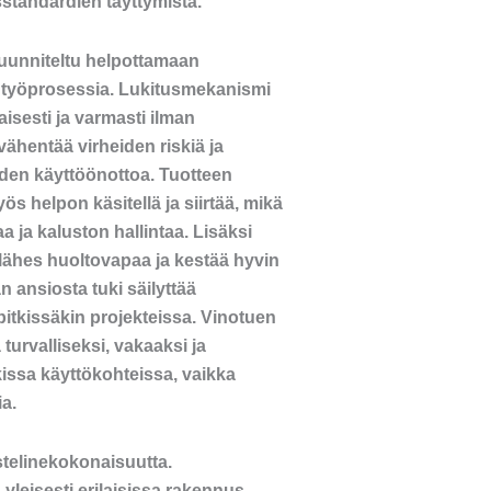
sstandardien täyttymistä.
uunniteltu helpottamaan
 työprosessia. Lukitusmekanismi
aisesti ja varmasti ilman
vähentää virheiden riskiä ja
den käyttöönottoa. Tuotteen
s helpon käsitellä ja siirtää, mikä
a ja kaluston hallintaa. Lisäksi
lähes huoltovapaa ja kestää hyvin
 ansiosta tuki säilyttää
itkissäkin projekteissa. Vinotuen
turvalliseksi, vakaaksi ja
issa käyttökohteissa, vaikka
ia.
telinekokonaisuutta.
yleisesti erilaisissa rakennus-,