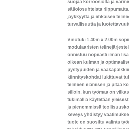
suojaa korroosiolta ja varmi
sääolosuhteista riippumatta.
jäykkyyttä ja ehkäisee teline
turvallisuutta ja luotettavuu
Vinotuki 1.40m x 2.00m sopi
modulaaristen telinejärjeste
onnistuu nopeasti ilman lisä
oikean kulman ja optimaali
pystypuiden ja vaakapalkkien
kiinnityskohdat lukittuvat t
telineen elämisen ja pitää
silloin, kun työmaa on vilkas
tukimallia käytetään yleisest
ja pienemmissä teollisuuskoh
keveys yhdistyy vaatimukse
tuote on suosittu valinta työ