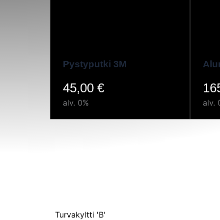
Pystyputki 3M
Alu
45,00
€
16
alv. 0%
alv.
Turvakyltti 'B'