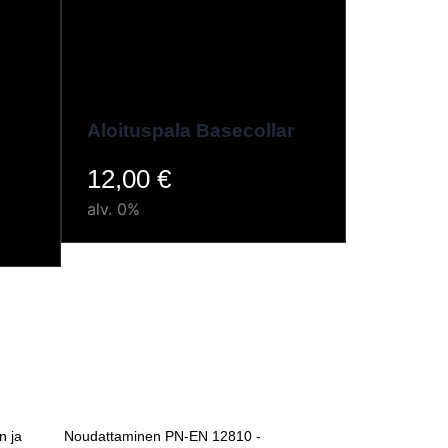
Aloituspala Basecollar
12,00
€
alv. 0%
n ja
Noudattaminen PN-EN 12810 -