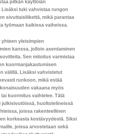
staa pitkän käyttöiän
 Lisäksi tuki vahvistaa rungon
en sivuttaisliikettä, mikä parantaa
tta työmaan kaikissa vaiheissa.
i yhteen yleisimpien
lmien kanssa, jolloin asentaminen
sovitteita. Sen mitoitus varmistaa
sen kuormanjakautumisen
 välillä. Lisäksi vahvistetut
ukevasti runkoon, mikä estää
 kokonaisuuden vakaana myös
 tai kuormitus vaihtelee. Tätä
i julkisivutöissä, huoltotelineissä
teissa, joissa rakenteellinen
en korkeasta kestävyydestä. Siksi
maille, joissa arvostetaan sekä