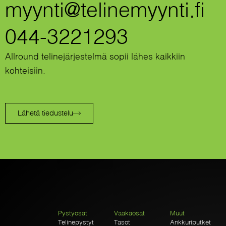
myynti@telinemyynti.fi
044-3221293
Allround telinejärjestelmä sopii lähes kaikkiin
kohteisiin.
Lähetä tiedustelu
Pystyosat
Vaakaosat
Muut
Telinepystyt
Tasot
Ankkuriputket