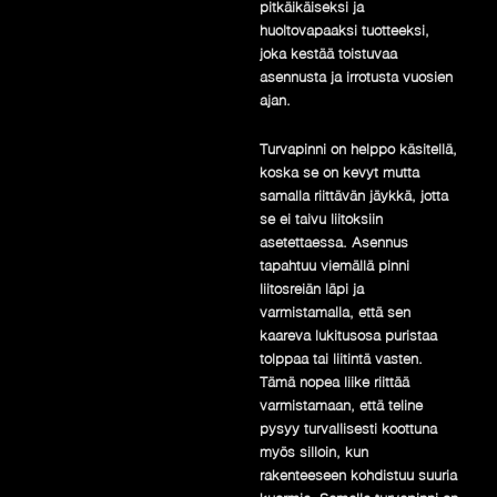
pitkäikäiseksi ja
huoltovapaaksi tuotteeksi,
joka kestää toistuvaa
asennusta ja irrotusta vuosien
ajan.
Turvapinni on helppo käsitellä,
koska se on kevyt mutta
samalla riittävän jäykkä, jotta
se ei taivu liitoksiin
asetettaessa. Asennus
tapahtuu viemällä pinni
liitosreiän läpi ja
varmistamalla, että sen
kaareva lukitusosa puristaa
tolppaa tai liitintä vasten.
Tämä nopea liike riittää
varmistamaan, että teline
pysyy turvallisesti koottuna
myös silloin, kun
rakenteeseen kohdistuu suuria