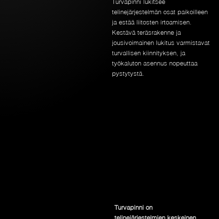
Turvapinni lukitsee
telinejärjestelmän osat paikoilleen
ja estää liitosten irtoamisen.
Kestävä teräsrakenne ja
jousivoimainen lukitus varmistavat
turvallisen kiinnityksen, ja
työkaluton asennus nopeuttaa
pystytystä.
Turvapinni on
telinejärjestelmien keskeinen