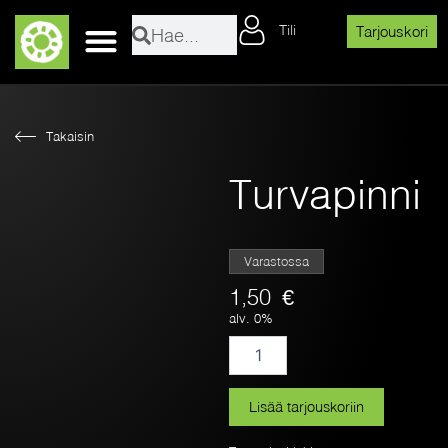
Siirry
Search
Search
Tili
sisältöön
Tarjouskori
Layher sääsuojaosat
Takaisin
Turvapinni
Varastossa
1,50
€
alv. 0%
Turvapinni
määrä
Lisää tarjouskoriin