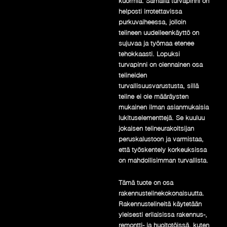
kuormia. Samalla turvapinni on
helposti irrotettavissa
purkuvaiheessa, jolloin
telineen uudelleenkäyttö on
sujuvaa ja työmaa etenee
tehokkaasti. Lopuksi
turvapinni on olennainen osa
telineiden
turvallisuusvarustusta, sillä
teline ei ole määräysten
mukainen ilman asianmukaisia
lukituselementtejä. Se kuuluu
jokaisen telineurakoitsijan
peruskalustoon ja varmistaa,
että työskentely korkeuksissa
on mahdollisimman turvallista.
Tämä tuote on osa
rakennustelinekokonaisuutta.
Rakennustelineitä käytetään
yleisesti erilaisissa rakennus-,
remontti- ja huoltotöissä, kuten