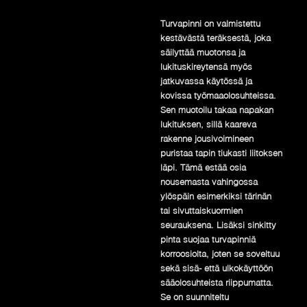
Turvapinni on valmistettu
kestävästä teräksestä, joka
säilyttää muotonsa ja
lukituskireytensä myös
jatkuvassa käytössä ja
kovissa työmaaolosuhteissa.
Sen muotoilu takaa napakan
lukituksen, sillä kaareva
rakenne jousivoimineen
puristaa tapin tiukasti liitoksen
läpi. Tämä estää osia
nousemasta vahingossa
ylöspäin esimerkiksi tärinän
tai sivuttaiskuormien
seurauksena. Lisäksi sinkitty
pinta suojaa turvapinniä
korroosiolta, joten se soveltuu
sekä sisä- että ulkokäyttöön
sääolosuhteista riippumatta.
Se on suunniteltu