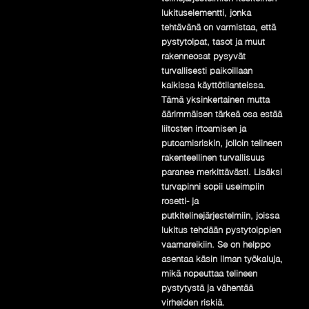
lukituselementti, jonka
tehtävänä on varmistaa, että
pystytolpat, tasot ja muut
rakenneosat pysyvät
turvallisesti paikoillaan
kaikissa käyttötilanteissa.
Tämä yksinkertainen mutta
äärimmäisen tärkeä osa estää
liitosten irtoamisen ja
putoamisriskin, jolloin telineen
rakenteellinen turvallisuus
paranee merkittävästi. Lisäksi
turvapinni sopii useimpiin
rosetti- ja
putkitelinejärjestelmiin, joissa
lukitus tehdään pystytolppien
vaarnareikiin. Se on helppo
asentaa käsin ilman työkaluja,
mikä nopeuttaa telineen
pystytystä ja vähentää
virheiden riskiä.