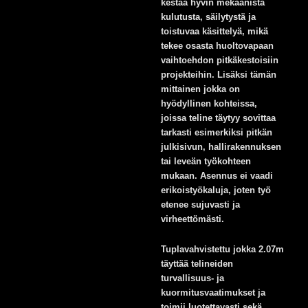
kestää hyvin mekaanista
kulutusta, säilytystä ja
toistuvaa käsittelyä, mikä
tekee osasta huoltovapaan
vaihtoehdon pitkäkestoisiin
projekteihin. Lisäksi tämän
mittainen jokka on
hyödyllinen kohteissa,
joissa teline täytyy sovittaa
tarkasti esimerkiksi pitkän
julkisivun, hallirakennuksen
tai leveän työkohteen
mukaan. Asennus ei vaadi
erikoistyökaluja, joten työ
etenee sujuvasti ja
virheettömästi.
Tuplavahvistettu jokka 2.07m
täyttää telineiden
turvallisuus- ja
kuormitusvaatimukset ja
toimii luotettavasti sekä