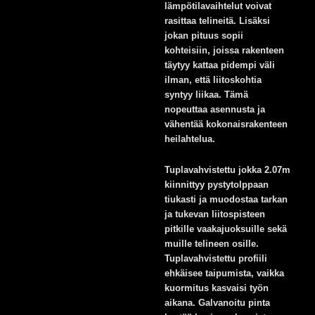
lämpötilavaihtelut voivat
rasittaa telineitä. Lisäksi
jokan pituus sopii
kohteisiin, joissa rakenteen
täytyy kattaa pidempi väli
ilman, että liitoskohtia
syntyy liikaa. Tämä
nopeuttaa asennusta ja
vähentää kokonaisrakenteen
heilahtelua.
Tuplavahvistettu jokka 2.07m
kiinnittyy pystytolppaan
tiukasti ja muodostaa tarkan
ja tukevan liitospisteen
pitkille vaakajuoksuille sekä
muille telineen osille.
Tuplavahvistettu profiili
ehkäisee taipumista, vaikka
kuormitus kasvaisi työn
aikana. Galvanoitu pinta