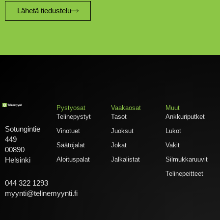
Lähetä tiedustelu
Pystyosat
Vaakaosat
Muut
Telinepystyt
Tasot
Ankkuriputket
Sotungintie
Vinotuet
Juoksut
Lukot
449
Säätöjalat
Jokat
Vakit
00890
Aloituspalat
Jalkalistat
Silmukkaruuvit
Helsinki
Telinepeitteet
044 322 1293
myynti@telinemyynti.fi