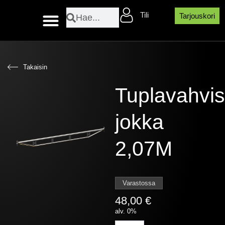
Siirry
Search
Search
Tili
sisältöön
Tarjouskori
Layher sääsuojaosat
Takaisin
Tuplavahvis
jokka
2,07M
Varastossa
48,00
€
alv. 0%
Tuplavahvistettu