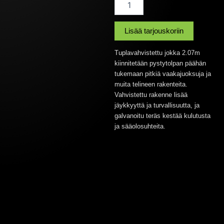
jokka
2,07M
määrä
Lisää tarjouskoriin
Tuplavahvistettu jokka 2.07m
kiinnitetään pystytolpan päähän
tukemaan pitkiä vaakajuoksuja ja
muita telineen rakenteita.
Vahvistettu rakenne lisää
jäykkyyttä ja turvallisuutta, ja
galvanoitu teräs kestää kulutusta
ja sääolosuhteita.