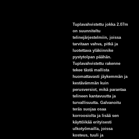
Tuplavahvistettu jokka 2.07m
on suunniteltu
telinejärjestelmiin, joissa
tarvitaan vahva, pitkä ja
luotettava yläkiinnike
pystytolpan päähän.
Tuplavahvistettu rakenne
tekee tästä mallista
huomattavasti jäykemmän ja
kestävämmän kuin
perusversiot, mikä parantaa
telineen kantavuutta ja
turvallisuutta. Galvanoitu
teräs suojaa osaa
korroosiolta ja lisää sen
käyttöikää erityisesti
ulkotyömailla, joissa
kosteus, tuuli ja