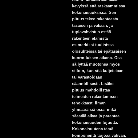
kevyissä että raskaammissa
kokonaisuuksissa. Sen
pituus tekee rakenteesta
tasaisen ja vakaan, ja
tuplavahvistus estää
rakenteen elämistä
esimerkiksi tuulisissa
olosuhteissa tai epätasaisen
kuormituksen aikana. Osa
säilyttää muotonsa myös
silloin, kun sitä kuljetetaan
tai varastoidaan
säännöllisesti. Lisäksi
pituus mahdollistaa
telineiden rakentamisen
tehokkaasti ilman
ylimääräisiä osia, mikä
säästää aikaa ja parantaa
kokonaisuuden lujuutta.
Kokonaisuutena tämä
komponentti tarjoaa vahvan,