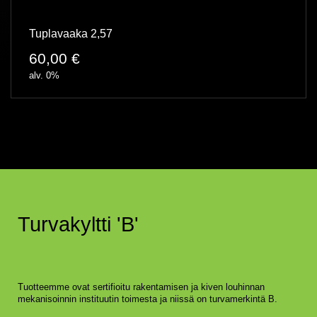
Tuplavaaka 2,57
60,00
€
alv. 0%
Turvakyltti 'B'
Tuotteemme ovat sertifioitu rakentamisen ja kiven louhinnan
mekanisoinnin instituutin toimesta ja niissä on turvamerkintä B.