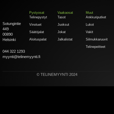
Pystyosat
Vaakaosat
Muut
Telinepystyt
Tasot
Ankkuriputket
Sotungintie
Vinotuet
Juoksut
Lukot
449
Säätöjalat
Jokat
Vakit
00890
Aloituspalat
Jalkalistat
Silmukkaruuvit
Helsinki
Telinepeitteet
044 322 1293
myynti@telinemyynti.fi
© TELINEMYYNTI 2024