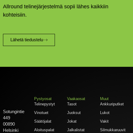
Allround telinejärjestelmä sopii lähes kaikkiin
kohteisiin.
Lähetä tiedustelu
Pystyosat
Vaakaosat
Muut
Telinepystyt
Tasot
Ankkuriputket
Sotungintie
Vinotuet
Juoksut
Lukot
449
Säätöjalat
Jokat
Vakit
00890
Aloituspalat
Jalkalistat
Silmukkaruuvit
Helsinki