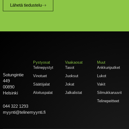
Lähetä tiedustelu
Pystyosat
Vaakaosat
Muut
Telinepystyt
Tasot
Ankkuriputket
Sotungintie
Vinotuet
Juoksut
Lukot
449
Säätöjalat
Jokat
Vakit
00890
Aloituspalat
Jalkalistat
Silmukkaruuvit
Helsinki
Telinepeitteet
044 322 1293
myynti@telinemyynti.fi