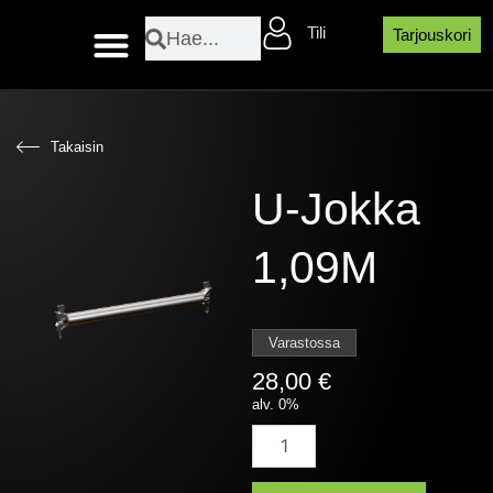
Siirry
Search
Search
Tili
sisältöön
Tarjouskori
Layher sääsuojaosat
Takaisin
U-Jokka
1,09M
Varastossa
28,00
€
alv. 0%
U-
Jokka
1,09M