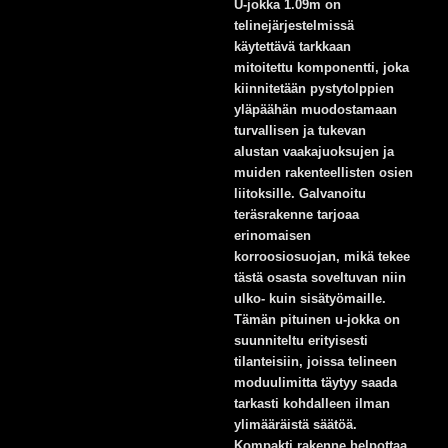
U-jokka 1.09m on
telinejärjestelmissä
käytettävä tarkkaan
mitoitettu komponentti, joka
kiinnitetään pystytolppien
yläpäähän muodostamaan
turvallisen ja tukevan
alustan vaakajuoksujen ja
muiden rakenteellisten osien
liitoksille. Galvanoitu
teräsrakenne tarjoaa
erinomaisen
korroosiosuojan, mikä tekee
tästä osasta soveltuvan niin
ulko- kuin sisätyömaille.
Tämän pituinen u-jokka on
suunniteltu erityisesti
tilanteisiin, joissa telineen
moduulimitta täytyy saada
tarkasti kohdalleen ilman
ylimääräistä säätöä.
Kompakti rakenne helpottaa