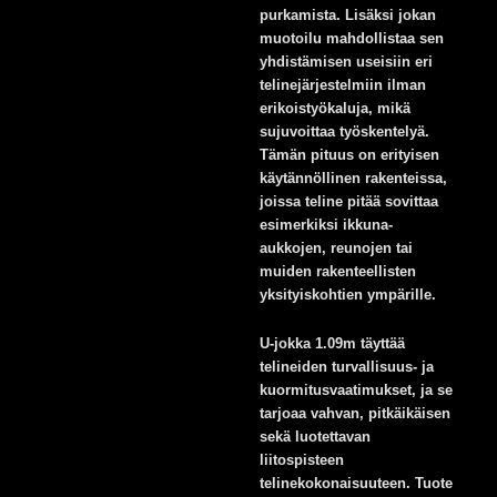
purkamista. Lisäksi jokan
muotoilu mahdollistaa sen
yhdistämisen useisiin eri
telinejärjestelmiin ilman
erikoistyökaluja, mikä
sujuvoittaa työskentelyä.
Tämän pituus on erityisen
käytännöllinen rakenteissa,
joissa teline pitää sovittaa
esimerkiksi ikkuna-
aukkojen, reunojen tai
muiden rakenteellisten
yksityiskohtien ympärille.
U-jokka 1.09m täyttää
telineiden turvallisuus- ja
kuormitusvaatimukset, ja se
tarjoaa vahvan, pitkäikäisen
sekä luotettavan
liitospisteen
telinekokonaisuuteen. Tuote