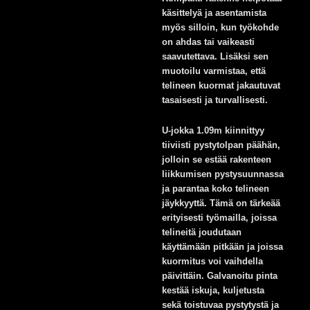
käsittelyä ja asentamista
myös silloin, kun työkohde
on ahdas tai vaikeasti
saavutettava. Lisäksi sen
muotoilu varmistaa, että
telineen kuormat jakautuvat
tasaisesti ja turvallisesti.
U-jokka 1.09m kiinnittyy
tiiviisti pystytolpan päähän,
jolloin se estää rakenteen
liikkumisen pystysuunnassa
ja parantaa koko telineen
jäykkyyttä. Tämä on tärkeää
erityisesti työmailla, joissa
telineitä joudutaan
käyttämään pitkään ja joissa
kuormitus voi vaihdella
päivittäin. Galvanoitu pinta
kestää iskuja, kuljetusta
sekä toistuvaa pystytystä ja