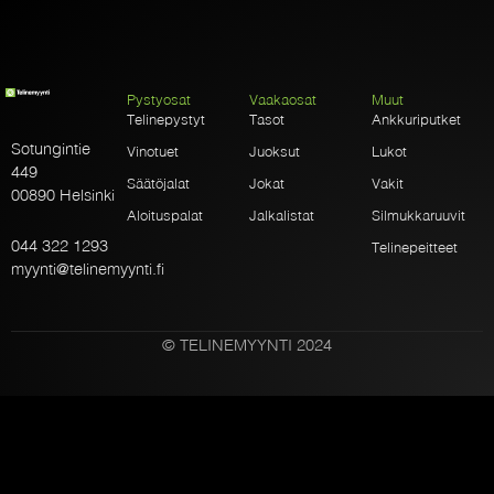
Pystyosat
Vaakaosat
Muut
Telinepystyt
Tasot
Ankkuriputket
Sotungintie
Vinotuet
Juoksut
Lukot
449
Säätöjalat
Jokat
Vakit
00890 Helsinki
Aloituspalat
Jalkalistat
Silmukkaruuvit
044 322 1293
Telinepeitteet
myynti@telinemyynti.fi
© TELINEMYYNTI 2024