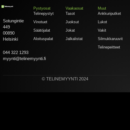
Pystyosat
Vaakaosat
Muut
Telinepystyt
Tasot
Ankkuriputket
Sotungintie
Vinotuet
Juoksut
Lukot
449
Säätöjalat
Jokat
Vakit
00890
Aloituspalat
Jalkalistat
Silmukkaruuvit
Helsinki
Telinepeitteet
044 322 1293
myynti@telinemyynti.fi
© TELINEMYYNTI 2024