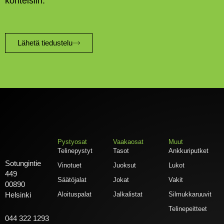
kohteisiin.
Lähetä tiedustelu
Pystyosat
Vaakaosat
Muut
Telinepystyt
Tasot
Ankkuriputket
Sotungintie
Vinotuet
Juoksut
Lukot
449
Säätöjalat
Jokat
Vakit
00890
Aloituspalat
Jalkalistat
Silmukkaruuvit
Helsinki
Telinepeitteet
044 322 1293