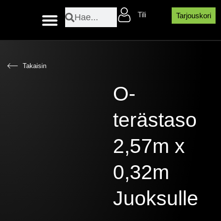
Siirry
Search
Search
Tili
sisältöön
Tarjouskori
Layher sääsuojaosat
Takaisin
O-
terästaso
2,57m x
0,32m
Juoksulle