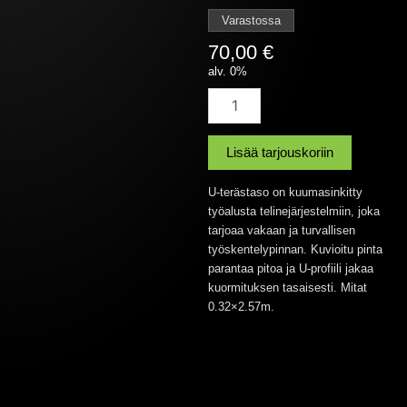
Varastossa
70,00
€
alv. 0%
O-
terästaso
2,57m
x
Lisää tarjouskoriin
0,32m
Juoksulle
U-terästaso on kuumasinkitty
määrä
työalusta telinejärjestelmiin, joka
tarjoaa vakaan ja turvallisen
työskentelypinnan. Kuvioitu pinta
parantaa pitoa ja U-profiili jakaa
kuormituksen tasaisesti. Mitat
0.32×2.57m.