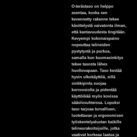
O-terästaso on helppo
asentaa, koska sen
kevennetty rakenne tekee
käsittelystä vaivatonta ilman,
että kantavuudesta tingitään.
Kevyempi kokonaispaino
nopeuttaa telineiden
pystytystä ja purkua,
samalla kun kuumasinkitys
tekee tasosta lähes
huoltovapaan. Taso kestää
hyvin ulkokäyttöä, sillä
sinkkipinta suojaa
korroosiolta ja pidentää
käyttöikää myös kovissa
sääolosuhteissa. Lopuksi
taso tarjoaa turvallisen,
luotettavan ja ergonomisen
työskentelyalustan kaikille
telineurakoitsijoille, jotka
vaativat korkeaa laatua ja