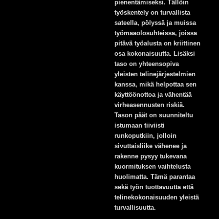
pienentämiseksi. Tällöin
työskentely on turvallista
sateella, pölyssä ja muissa
työmaaolosuhteissa, joissa
pitävä työalusta on kriittinen
osa kokonaisuutta. Lisäksi
taso on yhteensopiva
yleisten telinejärjestelmien
kanssa, mikä helpottaa sen
käyttöönottoa ja vähentää
virheasennusten riskiä.
Tason päät on suunniteltu
istumaan tiiviisti
runkoputkiin, jolloin
sivuttaisliike vähenee ja
rakenne pysyy tukevana
kuormituksen vaihtelusta
huolimatta. Tämä parantaa
sekä työn tuottavuutta että
telinekokonaisuuden yleistä
turvallisuutta.