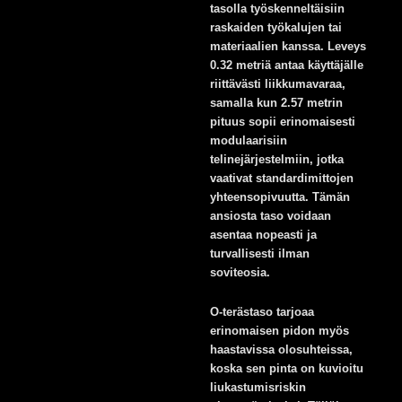
tasolla työskenneltäisiin
raskaiden työkalujen tai
materiaalien kanssa. Leveys
0.32 metriä antaa käyttäjälle
riittävästi liikkumavaraa,
samalla kun 2.57 metrin
pituus sopii erinomaisesti
modulaarisiin
telinejärjestelmiin, jotka
vaativat standardimittojen
yhteensopivuutta. Tämän
ansiosta taso voidaan
asentaa nopeasti ja
turvallisesti ilman
soviteosia.
O-terästaso tarjoaa
erinomaisen pidon myös
haastavissa olosuhteissa,
koska sen pinta on kuvioitu
liukastumisriskin