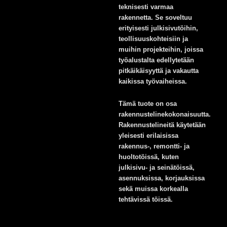
teknisesti varmaa
rakennetta. Se soveltuu
erityisesti julkisivutöihin,
teollisuuskohteisiin ja
muihin projekteihin, joissa
työalustalta edellytetään
pitkäikäisyyttä ja vakautta
kaikissa työvaiheissa.
Tämä tuote on osa
rakennustelinekokonaisuutta.
Rakennustelineitä käytetään
yleisesti erilaisissa
rakennus-, remontti- ja
huoltotöissä, kuten
julkisivu- ja seinätöissä,
asennuksissa, korjauksissa
sekä muissa korkealla
tehtävissä töissä.