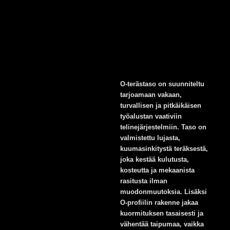
O-terästaso on suunniteltu
tarjoamaan vakaan,
turvallisen ja pitkäikäisen
työalustan vaativiin
telinejärjestelmiin. Taso on
valmistettu lujasta,
kuumasinkitystä teräksestä,
joka kestää kulutusta,
kosteutta ja mekaanista
rasitusta ilman
muodonmuutoksia. Lisäksi
O-profiilin rakenne jakaa
kuormituksen tasaisesti ja
vähentää taipumaa, vaikka