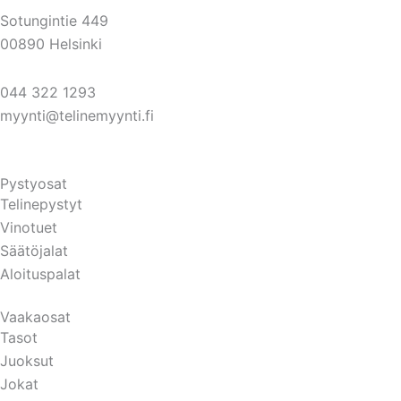
Sotungintie 449
00890 Helsinki
044 322 1293
myynti@telinemyynti.fi
Pystyosat
Telinepystyt
Vinotuet
Säätöjalat
Aloituspalat
Vaakaosat
Tasot
Juoksut
Jokat