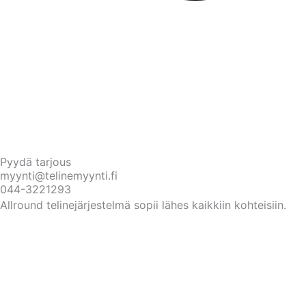
Pyydä tarjous
myynti@telinemyynti.fi
044-3221293
Allround telinejärjestelmä sopii lähes kaikkiin kohteisiin.