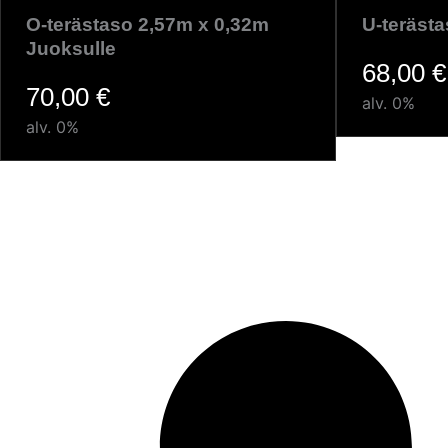
O-terästaso 2,57m x 0,32m
U-teräst
Juoksulle
68,00
€
70,00
€
alv. 0%
alv. 0%