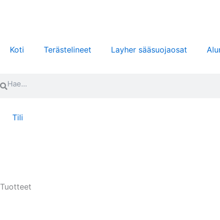
Siirry
sisältöön
Koti
Terästelineet
Layher sääsuojaosat
Alu
Search
Search
Tili
Tuotteet