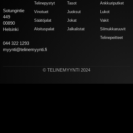
Telinepystyt
Tasot
Ankkuriputket
Sotungintie
Vinotuet
Juoksut
Lukot
449
Säätöjalat
Jokat
Vakit
00890
Aloituspalat
Jalkalistat
Silmukkaruuvit
Helsinki
Telinepeitteet
044 322 1293
myynti@telinemyynti.fi
© TELINEMYYNTI 2024