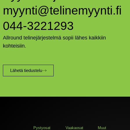
myynti@telinemyynti.fi
044-3221293
Allround telinejärjestelmä sopii lähes kaikkiin
kohteisiin.
Lähetä tiedustelu
Pystyosat
Vaakaosat
Muut