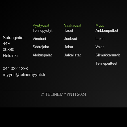
Pystyosat
Vaakaosat
Muut
Telinepystyt
Tasot
Ankkuriputket
Sotungintie
Vinotuet
Juoksut
Lukot
449
Säätöjalat
Jokat
Vakit
00890
Aloituspalat
Jalkalistat
Silmukkaruuvit
Helsinki
Telinepeitteet
044 322 1293
myynti@telinemyynti.fi
© TELINEMYYNTI 2024