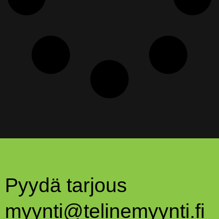
Pyydä tarjous
myynti@telinemyynti.fi