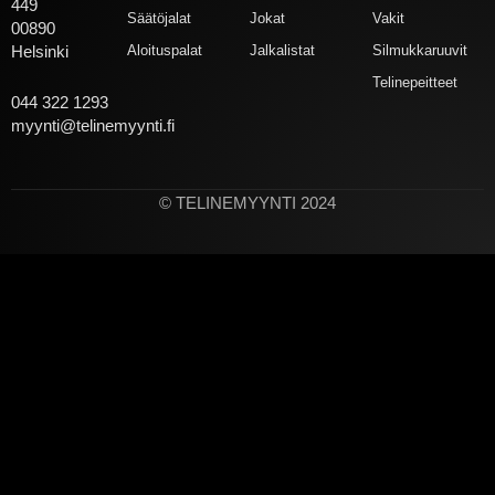
449
Säätöjalat
Jokat
Vakit
00890
Aloituspalat
Jalkalistat
Silmukkaruuvit
Helsinki
Telinepeitteet
044 322 1293
myynti@telinemyynti.fi
© TELINEMYYNTI 2024