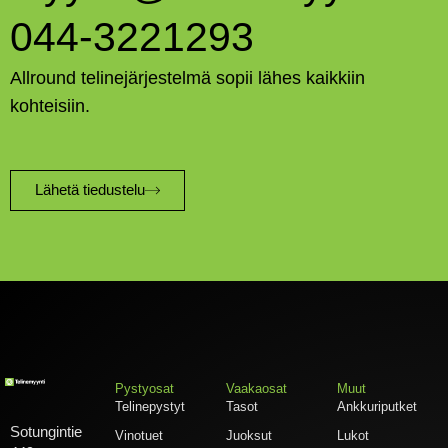
044-3221293
Allround telinejärjestelmä sopii lähes kaikkiin
kohteisiin.
Lähetä tiedustelu
Pystyosat
Vaakaosat
Muut
Telinepystyt
Tasot
Ankkuriputket
Sotungintie
Vinotuet
Juoksut
Lukot