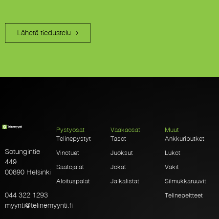
Lähetä tiedustelu
Pystyosat
Vaakaosat
Muut
Telinepystyt
Tasot
Ankkuriputket
Sotungintie
Vinotuet
Juoksut
Lukot
449
Säätöjalat
Jokat
Vakit
00890 Helsinki
Aloituspalat
Jalkalistat
Silmukkaruuvit
044 322 1293
Telinepeitteet
myynti@telinemyynti.fi