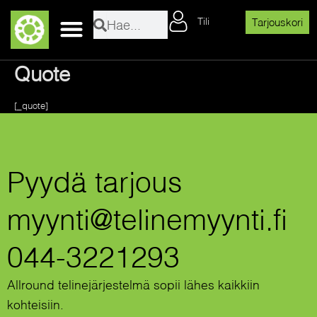
Siirry
Search
Search
Tili
sisältöön
Tarjouskori
Quote
[_quote]
Pyydä tarjous
myynti@telinemyynti.fi
044-3221293
Allround telinejärjestelmä sopii lähes kaikkiin
kohteisiin.