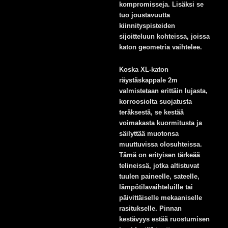
kompromisseja. Lisäksi se
tuo joustavuutta
kiinnityspisteiden
sijoitteluun kohteissa, joissa
katon geometria vaihtelee.
Koska XL-katon
räystäskappale 2m
valmistetaan erittäin lujasta,
korroosiolta suojatusta
teräksestä, se kestää
voimakasta kuormitusta ja
säilyttää muotonsa
muuttuvissa olosuhteissa.
Tämä on erityisen tärkeää
telineissä, jotka altistuvat
tuulen paineelle, sateelle,
lämpötilavaihteluille tai
päivittäiselle mekaaniselle
rasitukselle. Pinnan
kestävyys estää ruostumisen