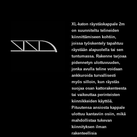
XL-katon räystäskappale 2m
on suunniteltu telineiden
kiinnittämiseen kohtiin,
joissa työskentely tapahtuu
räystään alapuolella tai sen
tuntumassa. Rakenne tarjoaa
pidennetyn ulottuvuuden,
jonka avulla teline voidaan
ankkuroida turvallisesti
myös silloin, kun räystäs
suojaa osan kattorakenteesta
tai vaikeuttaa perinteisten
kiinnikkeiden käyttöä.
Pituutensa ansiosta kappale
ulottuu kantaviin osiin, mikä
mahdollistaa tukevan
kiinnityksen ilman
rakenteellisia