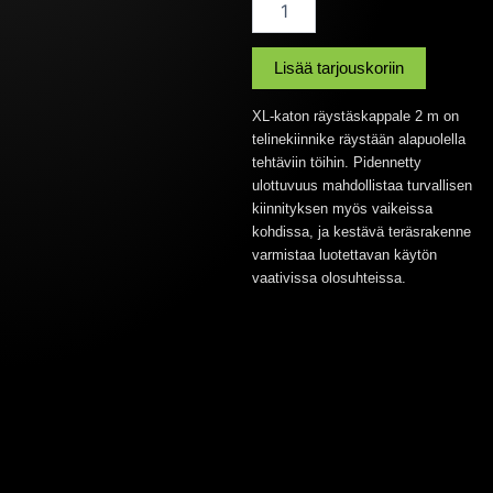
katon
räystäskappale
2m
Lisää tarjouskoriin
Layher
määrä
XL-katon räystäskappale 2 m on
telinekiinnike räystään alapuolella
tehtäviin töihin. Pidennetty
ulottuvuus mahdollistaa turvallisen
kiinnityksen myös vaikeissa
kohdissa, ja kestävä teräsrakenne
varmistaa luotettavan käytön
vaativissa olosuhteissa.