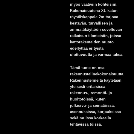
myös vaativiin kohteisiin.
Kokonaisuutena XL-katon
räystäskappale 2m tarjoaa
kestävän, turvallisen ja
ammattikäyttöön soveltuvan
ratkaisun tilanteisiin, joissa
kattorakenteiden muoto
edellyttää erityistä
ulottuvuutta ja varmaa tukea.
Tämä tuote on osa
rakennustelinekokonaisuutta.
Rakennustelineitä käytetään
yleisesti erilaisissa
rakennus-, remontti- ja
huoltotöissä, kuten
julkisivu- ja seinätöissä,
asennuksissa, korjauksissa
sekä muissa korkealla
tehtävissä töissä.