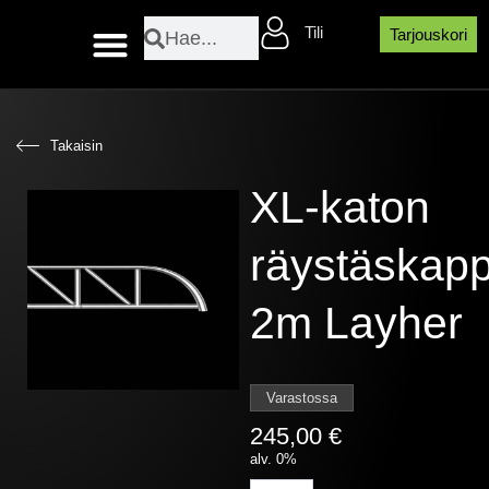
Siirry
Search
Search
Tili
sisältöön
Tarjouskori
Layher sääsuojaosat
Takaisin
XL-katon
räystäskap
2m Layher
Varastossa
245,00
€
alv. 0%
XL-