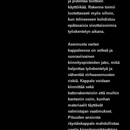
ja pidentää tuotteen
käyttöikää. Rakenne toimii
luotettavasti myös silloin,
kun telineeseen kohdistuu
epätasaisia sivuttaisvoimia
työskentelyn aikana.
Asennusta varten
kappaleessa on selkeä ja
suoraviivainen
kiinnityspisteiden jako, mikä
helpottaa työskentelyä ja
vähentää virheasennusten
riskiä. Kappale voidaan
kiinnittää sekä
kattorakenteisiin että muihin
kantaviin osiin, kunhan
materiaalit täyttävät
valmistajan vaatimukset.
Pituuden ansiosta
räystäskappale mahdollistaa
useita kiinnitysvaihtoehtoja,