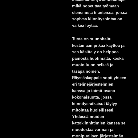
mikä nopeuttaa työmaan
etenemistä tilanteissa, joissa
sopivaa kiinnityspintaa on
vaikea löytää.
Tuote on suunniteltu
kestämään pitkää käyttöä ja
sen käsittely on helppoa
painosta huolimatta, koska
muotoilu on selkeä ja
tasapainoinen.
Räystäskappale sopii yhteen
eri telinejärjestelmien
kanssa ja toimii osana
kokonaisuutta, jossa
kiinnitysratkaisut täytyy
mitoittaa huolellisesti.
Yhdessä muiden
kattokiinnittimien kanssa se
muodostaa varman ja
monipuolisen järjestelmän