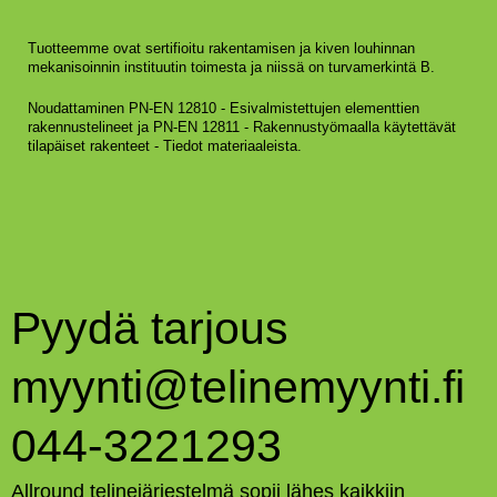
Tuotteemme ovat sertifioitu rakentamisen ja kiven louhinnan
mekanisoinnin instituutin toimesta ja niissä on turvamerkintä B.
Noudattaminen PN-EN 12810 - Esivalmistettujen elementtien
rakennustelineet ja PN-EN 12811 - Rakennustyömaalla käytettävät
tilapäiset rakenteet - Tiedot materiaaleista.
Pyydä tarjous
myynti@telinemyynti.fi
044-3221293
Allround telinejärjestelmä sopii lähes kaikkiin