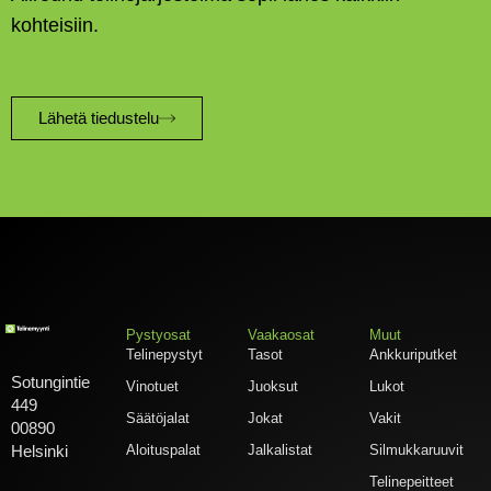
kohteisiin.
Lähetä tiedustelu
Pystyosat
Vaakaosat
Muut
Telinepystyt
Tasot
Ankkuriputket
Sotungintie
Vinotuet
Juoksut
Lukot
449
Säätöjalat
Jokat
Vakit
00890
Aloituspalat
Jalkalistat
Silmukkaruuvit
Helsinki
Telinepeitteet