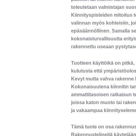
toteutetaan valmistajan suo
Kiinnityspisteiden mitoitus 
valinnan myös kohteisiin, j
epäsäännöllinen. Samalla se
kokonaisturvallisuutta erityis
rakennettu useaan pystytas
Tuotteen käyttöikä on pitkä,
kulutusta että ympäristöolo
Kevyt mutta vahva rakenne he
Kokonaisuutena kiinnitin ta
ammattitasoisen ratkaisun te
joissa katon muoto tai rake
ja vakaampaa kiinnityseleme
Tämä tuote on osa rakennus
Rakennustelineitä käytetään 