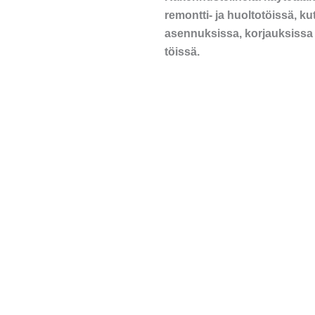
remontti- ja huoltotöissä, kut
asennuksissa, korjauksissa 
töissä.