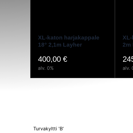
XL-katon harjakappale
XL-
18° 2,1m Layher
2m 
400,00
€
24
alv. 0%
alv.
Turvakyltti 'B'