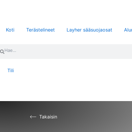
Siirry
sisältöön
Koti
Terästelineet
Layher sääsuojaosat
Alu
Search
Search
Tili
Takaisin