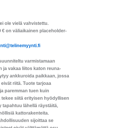
i ole vielä vahvistettu.
€ on väliaikainen placeholder-
nti@telinemyynti.fi
 suunniteltu varmistamaan
n ja vakaa liitos katon reuna-
 täytyy ankkuroida paikkaan, jossa
eivät riitä. Tuote tarjoaa
ja paremman tuen kuin
tekee siitä erityisen hyödyllisen
y tapahtuu lähellä räystäitä,
öllisiä kattorakenteita.
hdollisuuden sijoittaa se
pisteet eivät välttämättä osu