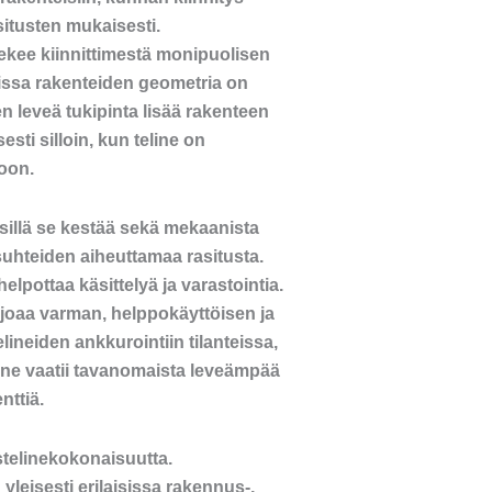
situsten mukaisesti.
tekee kiinnittimestä monipuolisen
oissa rakenteiden geometria on
n leveä tukipinta lisää rakenteen
esti silloin, kun teline on
oon.
 sillä se kestää sekä mekaanista
suhteiden aiheuttamaa rasitusta.
lpottaa käsittelyä ja varastointia.
rjoaa varman, helppokäyttöisen ja
lineiden ankkurointiin tilanteissa,
nne vaatii tavanomaista leveämpää
nttiä.
telinekokonaisuutta.
yleisesti erilaisissa rakennus-,