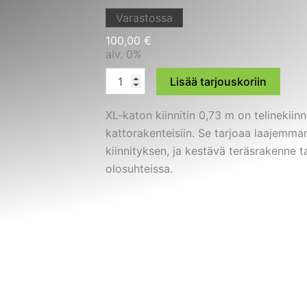
Varastossa
100,00
€
alv. 0%
XL-
Lisää tarjouskoriin
katon
kiinnitin
XL-katon kiinnitin 0,73 m on telinekiinn
0,73m
määrä
kattorakenteisiin. Se tarjoaa laajemma
kiinnityksen, ja kestävä teräsrakenne 
olosuhteissa.