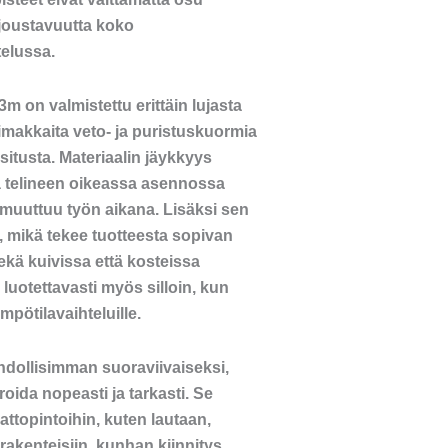
 joustavuutta koko
elussa.
m on valmistettu erittäin lujasta
oimakkaita veto- ja puristuskuormia
itusta. Materiaalin jäykkyys
tää telineen oikeassa asennossa
 muuttuu työn aikana. Lisäksi sen
, mikä tekee tuotteesta sopivan
kä kuivissa että kosteissa
i luotettavasti myös silloin, kun
ämpötilavaihteluille.
dollisimman suoraviivaiseksi,
roida nopeasti ja tarkasti. Se
kattopintoihin, kuten lautaan,
 rakenteisiin, kunhan kiinnitys