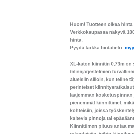
Huom! Tuotteen oikea hinta e
Verkkokaupassa näkyvä 100 
hinta.
Pyydä tarkka hintatieto:
myy
XL-katon kiinnitin 0,73m on
telinejärjestelmien turvalline
alueisiin silloin, kun teline
perinteiset kiinnitysratkaisut 
laajemman kosketuspinnan 
pienemmät kiinnittimet, mikä 
kohteisiin, joissa työskentel
kaltevia pinnoja tai epäsäänn
Kiinnittimen pituus antaa ma
rakenteisiin, joihin kiinnitys