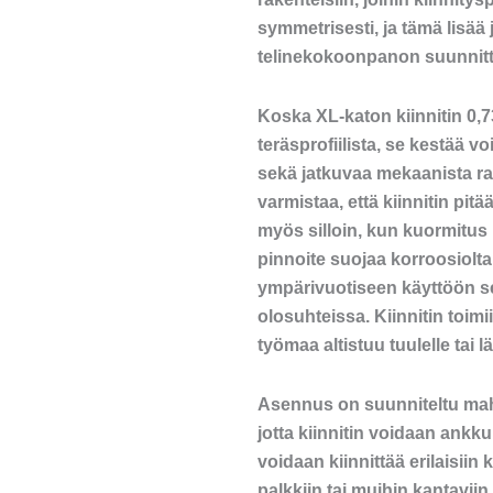
symmetrisesti, ja tämä lisää
telinekokoonpanon suunnitt
Koska XL-katon kiinnitin 0,73
teräsprofiilista, se kestää v
sekä jatkuvaa mekaanista ras
varmistaa, että kiinnitin pi
myös silloin, kun kuormitus
pinnoite suojaa korroosiolta
ympärivuotiseen käyttöön se
olosuhteissa. Kiinnitin toimi
työmaa altistuu tuulelle tai l
Asennus on suunniteltu mah
jotta kiinnitin voidaan ankku
voidaan kiinnittää erilaisiin 
palkkiin tai muihin kantaviin