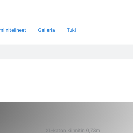
miinitelineet
Galleria
Tuki
XL-katon kiinnitin 0,73m