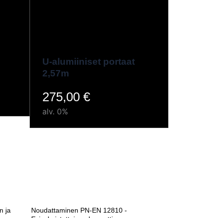
U-alumiiniset portaat
2,57m
275,00
€
alv. 0%
n ja
Noudattaminen PN-EN 12810 -