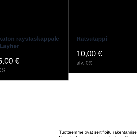
katon räystäskappale
Ratsutappi
Layher
10,00
€
5,00
€
alv. 0%
 0%
Tuotteemme ovat sertifioitu rakentamise