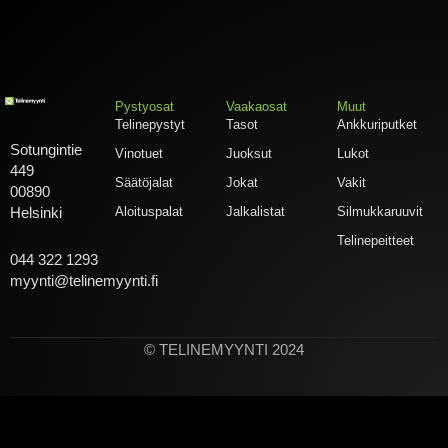
Pystyosat
Vaakaosat
Muut
Telinepystyt
Tasot
Ankkuriputket
Sotungintie
Vinotuet
Juoksut
Lukot
449
Säätöjalat
Jokat
Vakit
00890
Aloituspalat
Jalkalistat
Silmukkaruuvit
Helsinki
Telinepeitteet
044 322 1293
myynti@telinemyynti.fi
© TELINEMYYNTI 2024