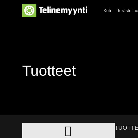
Siirry
sisältöön
Koti
Terästelin
Tuotteet
TUOTT