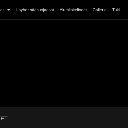
eet
Layher sääsuojaosat
Alumiinitelineet
Galleria
Tuki
EET