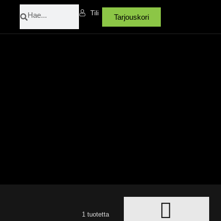
Search
Search
Tili
Tarjouskori
1 tuotetta