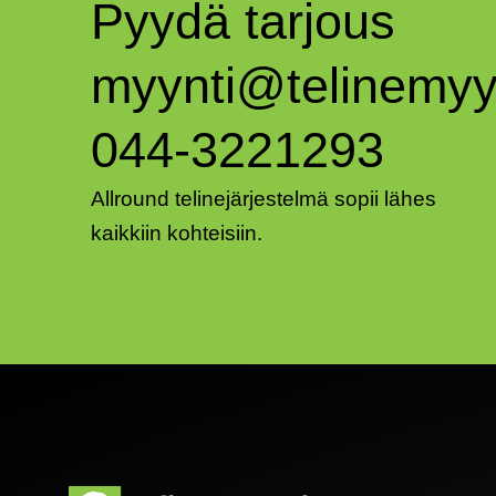
Pyydä tarjous
myynti@telinemyyn
044-3221293
Allround telinejärjestelmä sopii lähes
kaikkiin kohteisiin.