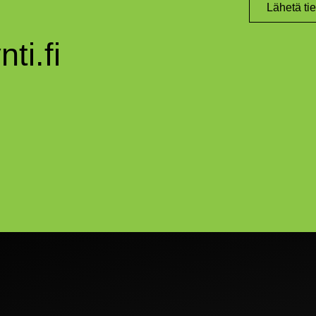
Lähetä ti
ti.fi