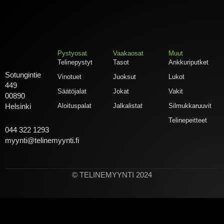
Pystyosat
Vaakaosat
Muut
Telinepystyt
Tasot
Ankkuriputket
Sotungintie
Vinotuet
Juoksut
Lukot
449
Säätöjalat
Jokat
Vakit
00890
Aloituspalat
Jalkalistat
Silmukkaruuvit
Helsinki
Telinepeitteet
044 322 1293
myynti@telinemyynti.fi
© TELINEMYYNTI 2024