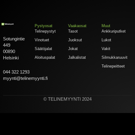
Pystyosat
Vaakaosat
Muut
Telinepystyt
Tasot
Ankkuriputket
Sotungintie
Vinotuet
Juoksut
Lukot
449
Säätöjalat
Jokat
Vakit
00890
Aloituspalat
Jalkalistat
Silmukkaruuvit
Helsinki
Telinepeitteet
044 322 1293
myynti@telinemyynti.fi
© TELINEMYYNTI 2024