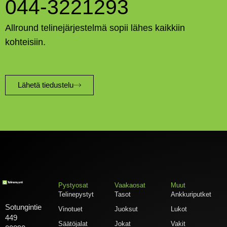
044-3221293
Allround telinejärjestelmä sopii lähes kaikkiin
kohteisiin.
Lähetä tiedustelu
Pystyosat
Vaakaosat
Muut
Telinepystyt
Tasot
Ankkuriputket
Sotungintie
Vinotuet
Juoksut
Lukot
449
Säätöjalat
Jokat
Vakit