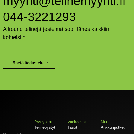
myynti@telinemyynti.fi
044-3221293
Allround telinejärjestelmä sopii lähes kaikkiin
kohteisiin.
Lähetä tiedustelu
Pystyosat
Vaakaosat
Muut
Telinepystyt
Tasot
Ankkuriputket