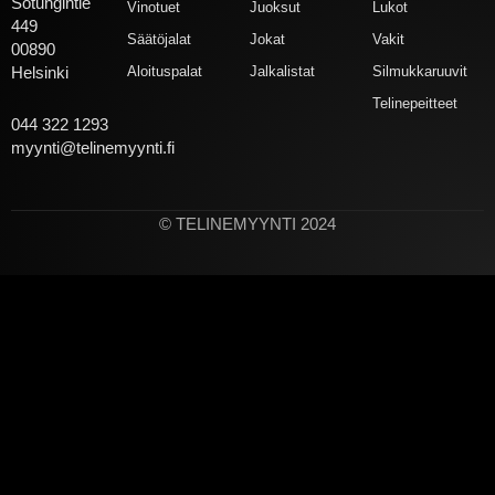
Sotungintie
Vinotuet
Juoksut
Lukot
449
Säätöjalat
Jokat
Vakit
00890
Aloituspalat
Jalkalistat
Silmukkaruuvit
Helsinki
Telinepeitteet
044 322 1293
myynti@telinemyynti.fi
© TELINEMYYNTI 2024