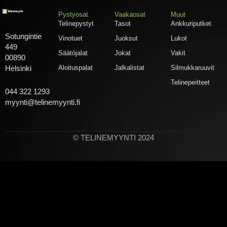
Pystyosat
Vaakaosat
Muut
Telinepystyt
Tasot
Ankkuriputket
Sotungintie
Vinotuet
Juoksut
Lukot
449
Säätöjalat
Jokat
Vakit
00890
Aloituspalat
Jalkalistat
Silmukkaruuvit
Helsinki
Telinepeitteet
044 322 1293
myynti@telinemyynti.fi
© TELINEMYYNTI 2024