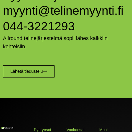
myynti@telinemyynti.fi
044-3221293
Allround telinejärjestelmä sopii lähes kaikkiin
kohteisiin.
Lähetä tiedustelu
Pystyosat
Vaakaosat
Muut