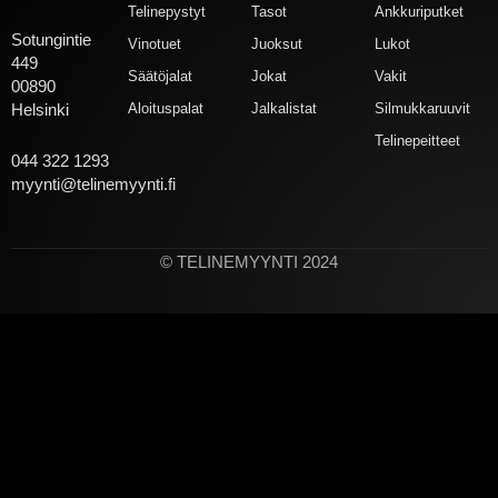
Telinepystyt
Tasot
Ankkuriputket
Sotungintie
Vinotuet
Juoksut
Lukot
449
Säätöjalat
Jokat
Vakit
00890
Aloituspalat
Jalkalistat
Silmukkaruuvit
Helsinki
Telinepeitteet
044 322 1293
myynti@telinemyynti.fi
© TELINEMYYNTI 2024