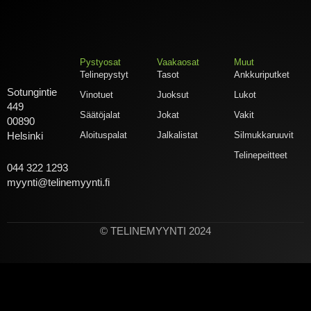
Pystyosat
Vaakaosat
Muut
Telinepystyt
Tasot
Ankkuriputket
Sotungintie
Vinotuet
Juoksut
Lukot
449
Säätöjalat
Jokat
Vakit
00890
Aloituspalat
Jalkalistat
Silmukkaruuvit
Helsinki
Telinepeitteet
044 322 1293
myynti@telinemyynti.fi
© TELINEMYYNTI 2024