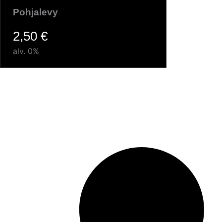
Pohjalevy
2,50
€
alv. 0%