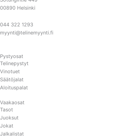
00890 Helsinki
044 322 1293
myynti@telinemyynti.fi
Pystyosat
Telinepystyt
Vinotuet
Säätöjalat
Aloituspalat
Vaakaosat
Tasot
Juoksut
Jokat
Jalkalistat