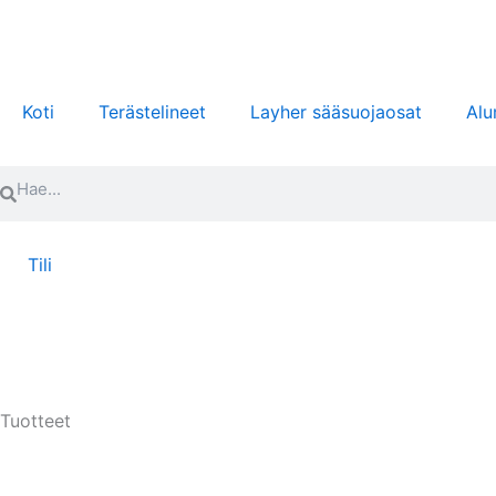
Siirry
sisältöön
Koti
Terästelineet
Layher sääsuojaosat
Alu
Search
Search
Tili
Tuotteet