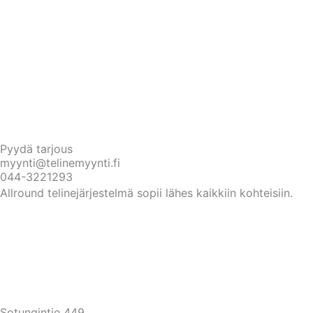
Pyydä tarjous
myynti@telinemyynti.fi
044-3221293
Allround telinejärjestelmä sopii lähes kaikkiin kohteisiin.
Sotungintie 449