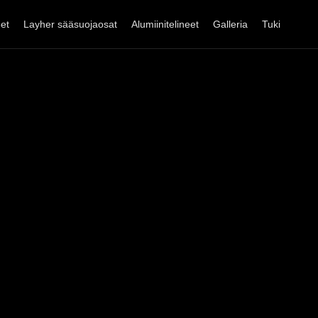
eet
Layher sääsuojaosat
Alumiinitelineet
Galleria
Tuki