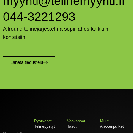
myynti@telinemyynti.fi
044-3221293
Allround telinejärjestelmä sopii lähes kaikkiin
kohteisiin.
Lähetä tiedustelu
Pystyosat
Vaakaosat
Muut
Telinepystyt
Tasot
Ankkuriputket