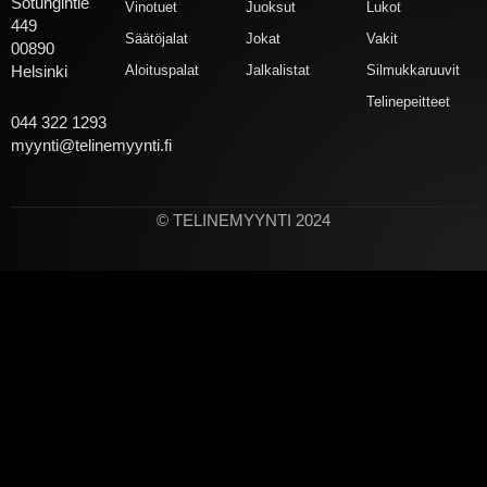
Sotungintie
Vinotuet
Juoksut
Lukot
449
Säätöjalat
Jokat
Vakit
00890
Aloituspalat
Jalkalistat
Silmukkaruuvit
Helsinki
Telinepeitteet
044 322 1293
myynti@telinemyynti.fi
© TELINEMYYNTI 2024