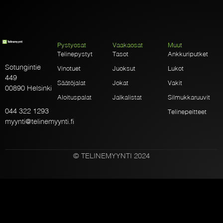
Pystyosat
Vaakaosat
Muut
Telinepystyt
Tasot
Ankkuriputket
Sotungintie
Vinotuet
Juoksut
Lukot
449
Säätöjalat
Jokat
Vakit
00890 Helsinki
Aloituspalat
Jalkalistat
Silmukkaruuvit
044 322 1293
Telinepeitteet
myynti@telinemyynti.fi
© TELINEMYYNTI 2024