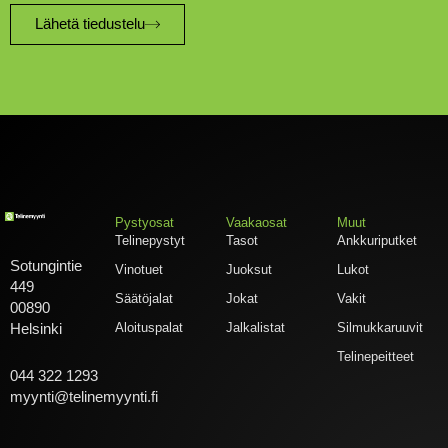
Lähetä tiedustelu
Pystyosat
Vaakaosat
Muut
Telinepystyt
Tasot
Ankkuriputket
Sotungintie
Vinotuet
Juoksut
Lukot
449
Säätöjalat
Jokat
Vakit
00890
Aloituspalat
Jalkalistat
Silmukkaruuvit
Helsinki
Telinepeitteet
044 322 1293
myynti@telinemyynti.fi