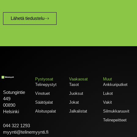
Lähetä tiedustelu
Pystyosat
Vaakaosat
Muut
Telinepystyt
Tasot
Ankkuriputket
Sotungintie
Vinotuet
Juoksut
Lukot
449
Säätöjalat
Jokat
Vakit
00890
Aloituspalat
Jalkalistat
Silmukkaruuvit
Helsinki
Telinepeitteet
044 322 1293
myynti@telinemyynti.fi