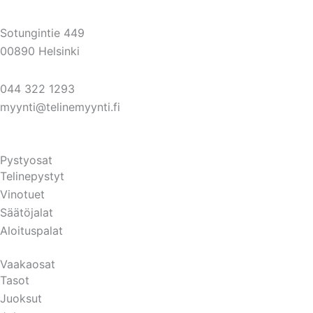
Sotungintie 449
00890 Helsinki
044 322 1293
myynti@telinemyynti.fi
Pystyosat
Telinepystyt
Vinotuet
Säätöjalat
Aloituspalat
Vaakaosat
Tasot
Juoksut