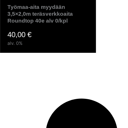
Työmaa-aita myydään
3,5×2,0m teräsverkkoaita
Roundtop 40e alv 0/kpl
40,00
€
alv. 0%