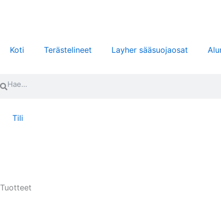
Siirry
sisältöön
Koti
Terästelineet
Layher sääsuojaosat
Alu
Search
Search
Tili
Tuotteet