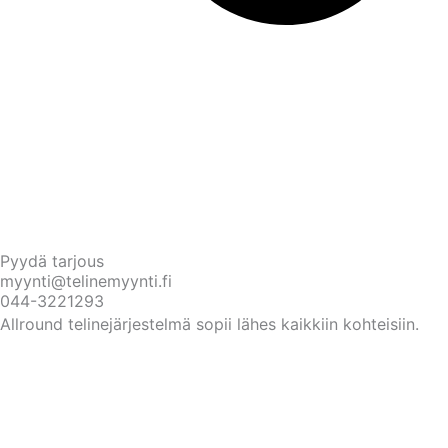
Pyydä tarjous
myynti@telinemyynti.fi
044-3221293
Allround telinejärjestelmä sopii lähes kaikkiin kohteisiin.